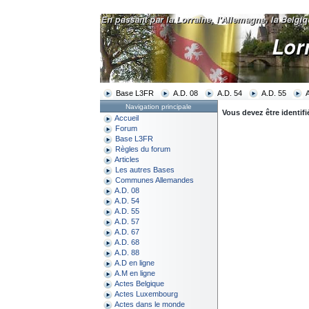
Base L3FR
A.D. 08
A.D. 54
A.D. 55
Navigation principale
Vous devez être identifi
Accueil
Forum
Base L3FR
Règles du forum
Articles
Les autres Bases
Communes Allemandes
A.D. 08
A.D. 54
A.D. 55
A.D. 57
A.D. 67
A.D. 68
A.D. 88
A.D en ligne
A.M en ligne
Actes Belgique
Actes Luxembourg
Actes dans le monde