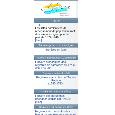
A.D. 54
1946
Les listes nominatives de
recensement de population sont
désormais en ligne, pour la
période 1872-1946
[Lien]
Puttelange aux Lacs en ligne
archives en ligne
Archives diocésaines Luxembourg
Fichiers numériques des
registres de catholicité du 17e au
début du 20e
Registres matricules A R
Registres matricules de l'Ancien
Régime
(1682-1793)
INSEE Fichiers des décès
Fichiers des personnes
décédées établis par l’INSEE
[Lien]
Registres du bagne de Brest
Registres de matricules des
bagnards emprisonnés au bagne