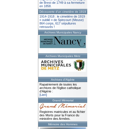
de Brest de 1749 à sa fermeture
en 1858.
Découverte d'un cimetière de 1919
1914-1918 : le cimetière de 1919
« oublié » de Spincourt (Meuse)
864 corps, 617 sépultures
retrouvés !
Archives Municipales Nancy
Archives Municipales Metz
Archives d'Algérie
Rapatriement de toutes les
archives de l'église catholique
d'Algérie :
[Lien]
Grand Mémorial
Registres matricules et au fichier
des Morts pour la France du
ministère des Armées.
Mémoire des Hommes