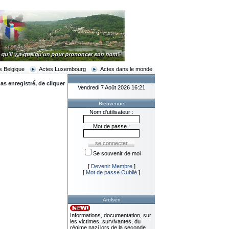
s Belgique
Actes Luxembourg
Actes dans le monde
as enregistré, de cliquer
Vendredi 7 Août 2026 16:21
Bienvenue
Nom d'utilisateur :
Mot de passe :
Se souvenir de moi
[
Devenir Membre
]
[
Mot de passe Oublié
]
Arolsen
Informations, documentation, sur
les victimes, survivantes, du
régime nazi lors de la seconde