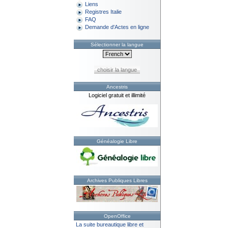
Liens
Registres Italie
FAQ
Demande d'Actes en ligne
Sélectionner la langue
choisir la langue
Ancestris
Logiciel gratuit et illimité
Généalogie Libre
Archives Publiques Libres
OpenOffice
La suite bureautique libre et