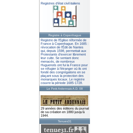
Registres d’état civil italiens
Registre à Copenhague
Registre de l’Eglise réformée de
France à Copenhague. En 1685 :
révocation de l’Édit de Nantes
qui, depuis 1598, permettait aux
Protestants d’exercer librement
leur culte. Se sentant donc
menacés, de nombreux
Huguenots ont fui la France pour
se réfugier à l’étranger où ils ont
fondé des congrégations en se
plaçant sous la protection des
monarques locaux. Le registre
couvre la période 1685-1728.
Le Petit Ardennais A.D. 08
29 années des éditions du journal
de sa création en 1880 jusqu’à
1944.
Tenues31