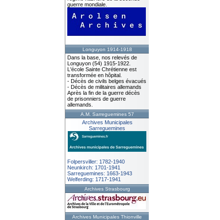
guerre mondiale.
Longuyon 1914-1918
Dans la base, nos relevés de
Longuyon (54) 1915-1922.
L'école Sainte Chrétienne est
transformée en hôpital.
- Décès de civils belges évacués
- Décès de militaires allemands
Après la fin de la guerre décès
de prisonniers de guerre
allemands.
A.M. Sarreguemines 57
Archives Municipales
Sarreguemines
Folpersviller: 1782-1940
Neunkirch: 1701-1941
Sarreguemines: 1663-1943
Welferding: 1717-1941
Archives Strasbourg
Archives Municipales Thionville