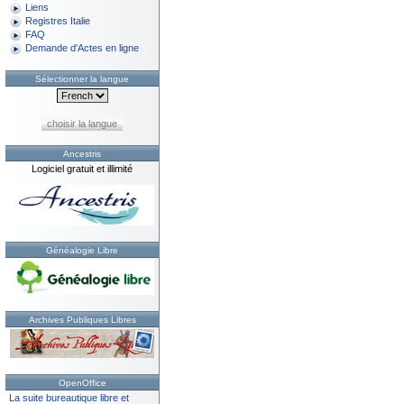
Liens
Registres Italie
FAQ
Demande d'Actes en ligne
Sélectionner la langue
choisir la langue
Ancestris
Logiciel gratuit et illimité
Généalogie Libre
Archives Publiques Libres
OpenOffice
La suite bureautique libre et