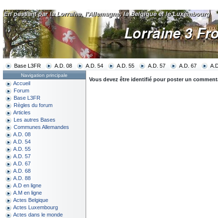
Base L3FR
A.D. 08
A.D. 54
A.D. 55
A.D. 57
A.D. 67
A.D
Navigation principale
Vous devez être identifié pour poster un commentair
Accueil
Forum
Base L3FR
Règles du forum
Articles
Les autres Bases
Communes Allemandes
A.D. 08
A.D. 54
A.D. 55
A.D. 57
A.D. 67
A.D. 68
A.D. 88
A.D en ligne
A.M en ligne
Actes Belgique
Actes Luxembourg
Actes dans le monde