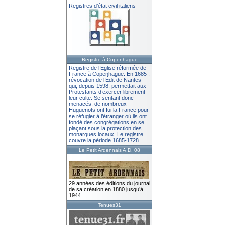
Registres d’état civil italiens
Registre à Copenhague
Registre de l’Eglise réformée de
France à Copenhague. En 1685 :
révocation de l’Édit de Nantes
qui, depuis 1598, permettait aux
Protestants d’exercer librement
leur culte. Se sentant donc
menacés, de nombreux
Huguenots ont fui la France pour
se réfugier à l’étranger où ils ont
fondé des congrégations en se
plaçant sous la protection des
monarques locaux. Le registre
couvre la période 1685-1728.
Le Petit Ardennais A.D. 08
29 années des éditions du journal
de sa création en 1880 jusqu’à
1944.
Tenues31