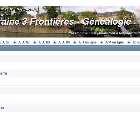
A.D. 57
A.D. 67
A.D. 68
A.D. 88
A.D en ligne
A.M en ligne
Acte
uerre
nnu