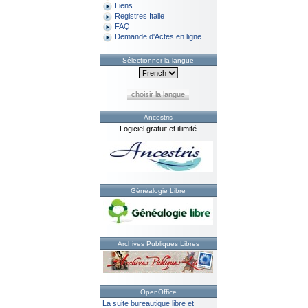
Liens
Registres Italie
FAQ
Demande d'Actes en ligne
Sélectionner la langue
choisir la langue
Ancestris
Logiciel gratuit et illimité
Généalogie Libre
Archives Publiques Libres
OpenOffice
La suite bureautique libre et