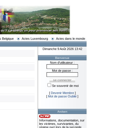
s Belgique
Actes Luxembourg
Actes dans le monde
Dimanche 9 Août 2026 13:42
Bienvenue
Nom d'utilisateur :
Mot de passe :
Se souvenir de moi
[
Devenir Membre
]
[
Mot de passe Oublié
]
Arolsen
Informations, documentation, sur
les victimes, survivantes, du
régime nazi lors de la seconde