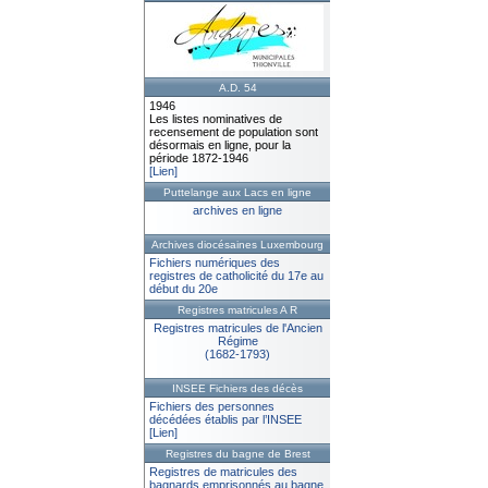
A.D. 54
1946
Les listes nominatives de
recensement de population sont
désormais en ligne, pour la
période 1872-1946
[Lien]
Puttelange aux Lacs en ligne
archives en ligne
Archives diocésaines Luxembourg
Fichiers numériques des
registres de catholicité du 17e au
début du 20e
Registres matricules A R
Registres matricules de l'Ancien
Régime
(1682-1793)
INSEE Fichiers des décès
Fichiers des personnes
décédées établis par l’INSEE
[Lien]
Registres du bagne de Brest
Registres de matricules des
bagnards emprisonnés au bagne