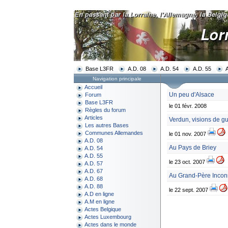
Base L3FR
A.D. 08
A.D. 54
A.D. 55
Navigation principale
Accueil
Un peu d'Alsace
Forum
Base L3FR
le 01 févr. 2008
Règles du forum
Articles
Verdun, visions de g
Les autres Bases
Communes Allemandes
le 01 nov. 2007
A.D. 08
Au Pays de Briey
A.D. 54
A.D. 55
le 23 oct. 2007
A.D. 57
A.D. 67
Au Grand-Père Inco
A.D. 68
A.D. 88
le 22 sept. 2007
A.D en ligne
A.M en ligne
Actes Belgique
Actes Luxembourg
Actes dans le monde