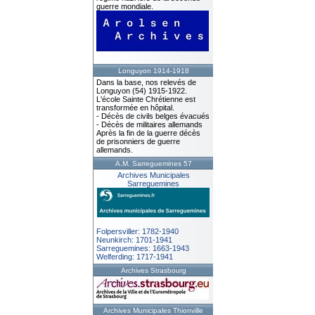
guerre mondiale.
Longuyon 1914-1918
Dans la base, nos relevés de
Longuyon (54) 1915-1922.
L'école Sainte Chrétienne est
transformée en hôpital.
- Décès de civils belges évacués
- Décès de militaires allemands
Après la fin de la guerre décès
de prisonniers de guerre
allemands.
A.M. Sarreguemines 57
Archives Municipales
Sarreguemines
Folpersviller: 1782-1940
Neunkirch: 1701-1941
Sarreguemines: 1663-1943
Welferding: 1717-1941
Archives Strasbourg
Archives Municipales Thionville