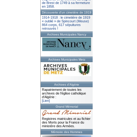
de Brest de 1749 à sa fermeture
en 1858.
Découverte d'un cimetière de 1919
1914-1918 : le cimetière de 1919
« oublié » de Spincourt (Meuse)
864 corps, 617 sépultures
retrouvés !
Archives Municipales Nancy
Archives Municipales Metz
Archives d'Algérie
Rapatriement de toutes les
archives de l'église catholique
d'Algérie :
[Lien]
Grand Mémorial
Registres matricules et au fichier
des Morts pour la France du
ministère des Armées.
Mémoire des Hommes