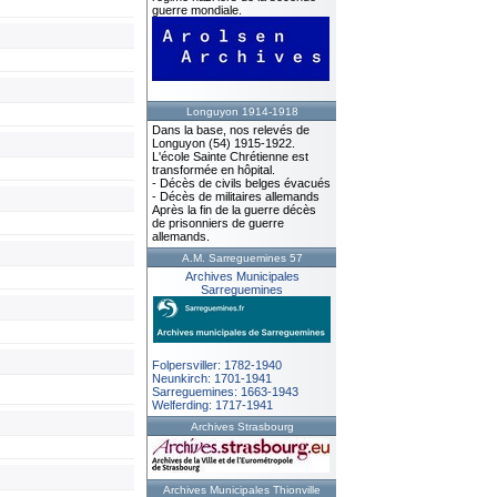
guerre mondiale.
Longuyon 1914-1918
Dans la base, nos relevés de
Longuyon (54) 1915-1922.
L'école Sainte Chrétienne est
transformée en hôpital.
- Décès de civils belges évacués
- Décès de militaires allemands
Après la fin de la guerre décès
de prisonniers de guerre
allemands.
A.M. Sarreguemines 57
Archives Municipales
Sarreguemines
Folpersviller: 1782-1940
Neunkirch: 1701-1941
Sarreguemines: 1663-1943
Welferding: 1717-1941
Archives Strasbourg
Archives Municipales Thionville