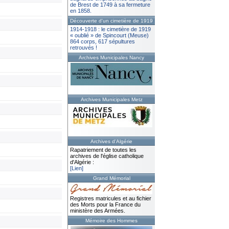
de Brest de 1749 à sa fermeture
en 1858.
Découverte d'un cimetière de 1919
1914-1918 : le cimetière de 1919
« oublié » de Spincourt (Meuse)
864 corps, 617 sépultures
retrouvés !
Archives Municipales Nancy
Archives Municipales Metz
Archives d'Algérie
Rapatriement de toutes les
archives de l'église catholique
d'Algérie :
[Lien]
Grand Mémorial
Registres matricules et au fichier
des Morts pour la France du
ministère des Armées.
Mémoire des Hommes