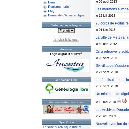
le 05 août 2013
Liens
Registres Italie
Les mormons autorisés 
FAQ
Demande d'Actes en ligne
le 12 juil. 2013
26 corps de Poilus re
Sélectionner la langue
le 01 juin 2013
La ville de Metz va l
choisir la langue
le 30 déc. 2012
Ancestris
On a retrouvé le sol
Logiciel gratuit et illimité
le 25 sept. 2011
Six villages Meusiens
le 27 sept. 2010
La réutilisation des 
Généalogie Libre
le 06 sept. 2010
Un minimum de digni
le 12 mai 2010
Archives Publiques Libres
Les Archives Départ
le 23 oct. 2009
OpenOffice
Nouvelle version du 
La suite bureautique libre et