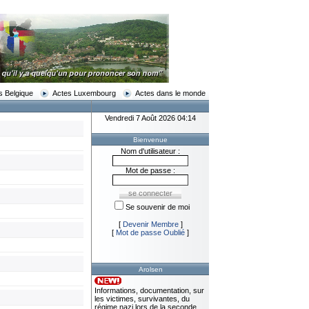
s Belgique
Actes Luxembourg
Actes dans le monde
Vendredi 7 Août 2026 04:14
Bienvenue
Nom d'utilisateur :
Mot de passe :
Se souvenir de moi
[
Devenir Membre
]
[
Mot de passe Oublié
]
Arolsen
Informations, documentation, sur
les victimes, survivantes, du
régime nazi lors de la seconde