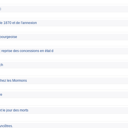
c
e 1870 et de l'annexion
mbourgeoise
 : reprise des concessions en état d
ch
 chez les Mormons
re
t le jour des morts
Ancêtres.