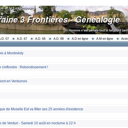
A.D. 57
A.D. 67
A.D. 68
A.D. 88
A.D en ligne
A.M en ligne
Acte
ois à Montmédy
e s'effondre : Rebondissement !
ont en Verdunois
ue de Moselle Est va fêter ses 25 années d'existence
le de Verdun - Samedi 10 août en nocturne à 22 h