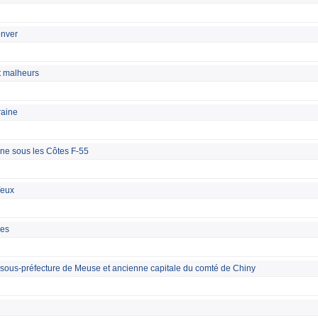
enver
t malheurs
raine
ne sous les Côtes F-55
ïeux
nes
ous-préfecture de Meuse et ancienne capitale du comté de Chiny