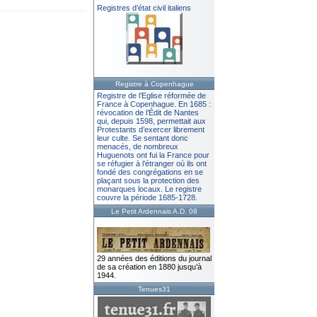
Registres d’état civil italiens
Registre à Copenhague
Registre de l’Eglise réformée de
France à Copenhague. En 1685 :
révocation de l’Édit de Nantes
qui, depuis 1598, permettait aux
Protestants d’exercer librement
leur culte. Se sentant donc
menacés, de nombreux
Huguenots ont fui la France pour
se réfugier à l’étranger où ils ont
fondé des congrégations en se
plaçant sous la protection des
monarques locaux. Le registre
couvre la période 1685-1728.
Le Petit Ardennais A.D. 08
29 années des éditions du journal
de sa création en 1880 jusqu’à
1944.
Tenues31