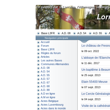
Base L3FR
A.D. 08
A.D. 54
A.D. 55
Navigation principale
Accueil
Le château de Fresn
Forum
Base L3FR
le 09 oct. 2022
Règles du forum
Articles
L'abbaye de l'Etanch
Les autres Bases
le 11 déc. 2017
Communes Allemandes
A.D. 08
Un baptême à Beaum
A.D. 54
le 25 sept. 2013
A.D. 55
A.D. 57
Etain 55400 Meuse
A.D. 67
A.D. 68
le 07 sept. 2013
A.D. 88
Le Cercle Généalogiq
A.D en ligne
A.M en ligne
le 04 sept. 2013
Actes Belgique
Actes Luxembourg
Visite de la cathédra
Actes dans le monde