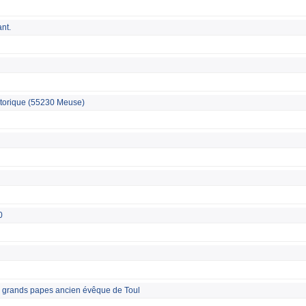
nt.
storique (55230 Meuse)
0
s grands papes ancien évêque de Toul