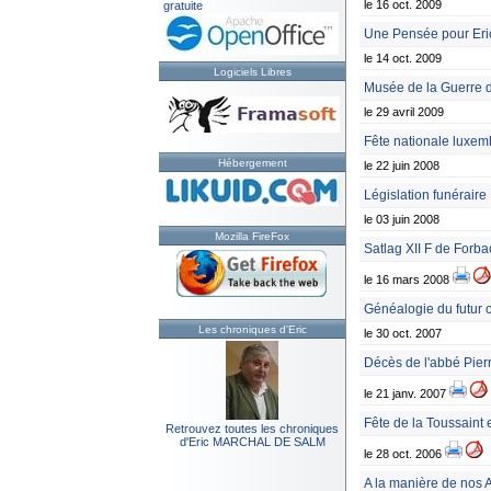
le 16 oct. 2009
gratuite
Une Pensée pour Eri
le 14 oct. 2009
Logiciels Libres
Musée de la Guerre d
le 29 avril 2009
Fête nationale luxe
Hébergement
le 22 juin 2008
Législation funéraire
le 03 juin 2008
Mozilla FireFox
Satlag XII F de Forba
le 16 mars 2008
Généalogie du futur
Les chroniques d'Eric
le 30 oct. 2007
Décès de l'abbé Pier
le 21 janv. 2007
Fête de la Toussaint e
Retrouvez toutes les chroniques
d'Eric MARCHAL DE SALM
le 28 oct. 2006
A la manière de nos 