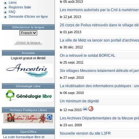
le 05 août 2013
Liens
Registres Italie
Les mormons autorisés par la Cnil à numériser l'
FAQ
Demande d'Actes en ligne
le 12 juil. 2013
26 corps de Poilus retrouvés dans le village d
Sélectionner la langue
le 01 juin 2013
La ville de Metz va lancer son portail d'archiv
choisir la langue
le 30 déc. 2012
Ancestris
On a retrouvé le soldat BORICAL
Logiciel gratuit et illimité
le 25 sept. 2011
Six villages Meusiens totalement détruits et jam
le 27 sept. 2010
La réutilisation des informations publiques : u
Généalogie Libre
le 06 sept. 2010
Un minimum de dignité
le 12 mai 2010
Archives Publiques Libres
Les Archives Départementales de la Meuse p
le 23 oct. 2009
OpenOffice
Nouvelle version du site L3FR
La suite bureautique libre et