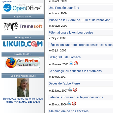
le 16 oct. 2009
gratuite
Une Pensée pour Eric
le 14 oct. 2009
Logiciels Libres
Musée de la Guerre de 1870 et de l'annexion
le 29 avril 2009
Fête nationale luxembourgeoise
Hébergement
le 22 juin 2008
Législation funéraire : reprise des concessions 
le 03 juin 2008
Mozilla FireFox
Satlag XII F de Forbach
le 16 mars 2008
Généalogie du futur chez les Mormons
Les chroniques d'Eric
le 30 oct. 2007
Décès de l'abbé Pierre
le 21 janv. 2007
Fête de la Toussaint et le jour des morts
Retrouvez toutes les chroniques
d'Eric MARCHAL DE SALM
le 28 oct. 2006
A la manière de nos Ancêtres.