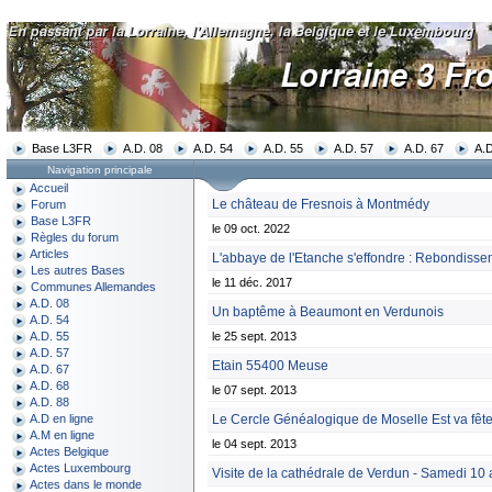
Base L3FR
A.D. 08
A.D. 54
A.D. 55
A.D. 57
A.D. 67
A.D
Navigation principale
Accueil
Le château de Fresnois à Montmédy
Forum
Base L3FR
le 09 oct. 2022
Règles du forum
Articles
L'abbaye de l'Etanche s'effondre : Rebondisse
Les autres Bases
le 11 déc. 2017
Communes Allemandes
A.D. 08
Un baptême à Beaumont en Verdunois
A.D. 54
le 25 sept. 2013
A.D. 55
A.D. 57
Etain 55400 Meuse
A.D. 67
A.D. 68
le 07 sept. 2013
A.D. 88
Le Cercle Généalogique de Moselle Est va fête
A.D en ligne
A.M en ligne
le 04 sept. 2013
Actes Belgique
Actes Luxembourg
Visite de la cathédrale de Verdun - Samedi 10 
Actes dans le monde