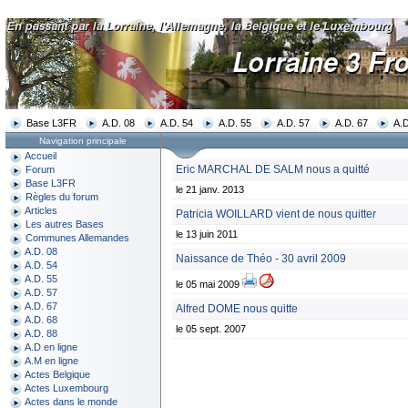
Base L3FR
A.D. 08
A.D. 54
A.D. 55
A.D. 57
A.D. 67
A.D
Navigation principale
Accueil
Eric MARCHAL DE SALM nous a quitté
Forum
Base L3FR
le 21 janv. 2013
Règles du forum
Articles
Patricia WOILLARD vient de nous quitter
Les autres Bases
le 13 juin 2011
Communes Allemandes
A.D. 08
Naissance de Théo - 30 avril 2009
A.D. 54
A.D. 55
le 05 mai 2009
A.D. 57
A.D. 67
Alfred DOME nous quitte
A.D. 68
le 05 sept. 2007
A.D. 88
A.D en ligne
A.M en ligne
Actes Belgique
Actes Luxembourg
Actes dans le monde