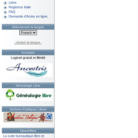
Liens
Registres Italie
FAQ
Demande d'Actes en ligne
Sélectionner la langue
choisir la langue
Ancestris
Logiciel gratuit et illimité
Généalogie Libre
Archives Publiques Libres
OpenOffice
La suite bureautique libre et