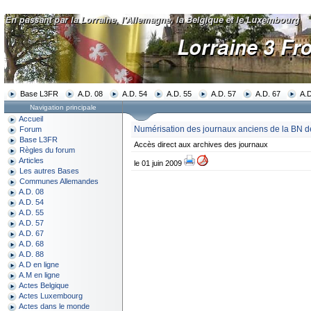
Base L3FR
A.D. 08
A.D. 54
A.D. 55
A.D. 57
A.D. 67
A.D
Navigation principale
Accueil
Numérisation des journaux anciens de la BN 
Forum
Base L3FR
Accès direct aux archives des journaux
Règles du forum
Articles
le 01 juin 2009
Les autres Bases
Communes Allemandes
A.D. 08
A.D. 54
A.D. 55
A.D. 57
A.D. 67
A.D. 68
A.D. 88
A.D en ligne
A.M en ligne
Actes Belgique
Actes Luxembourg
Actes dans le monde