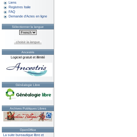
Liens
Registres Italie
FAQ
Demande d'Actes en ligne
Sélectionner la langue
choisir la langue
Ancestris
Logiciel gratuit et illimité
Généalogie Libre
Archives Publiques Libres
OpenOffice
La suite bureautique libre et