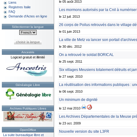
le 05 août 2013
Liens
Registres Italie
Les mormons autorisés par la Cnil à numériser l'
FAQ
Demande d'Actes en ligne
le 12 juil. 2013
26 corps de Poilus retrouvés dans le village d
Sélectionner la langue
le 01 juin 2013
La ville de Metz va lancer son portail d'archiv
choisir la langue
le 30 déc. 2012
Ancestris
On a retrouvé le soldat BORICAL
Logiciel gratuit et illimité
le 25 sept. 2011
Six villages Meusiens totalement détruits et jam
le 27 sept. 2010
La réutilisation des informations publiques : u
Généalogie Libre
le 06 sept. 2010
Un minimum de dignité
le 12 mai 2010
Archives Publiques Libres
Les Archives Départementales de la Meuse p
le 23 oct. 2009
OpenOffice
Nouvelle version du site L3FR
La suite bureautique libre et