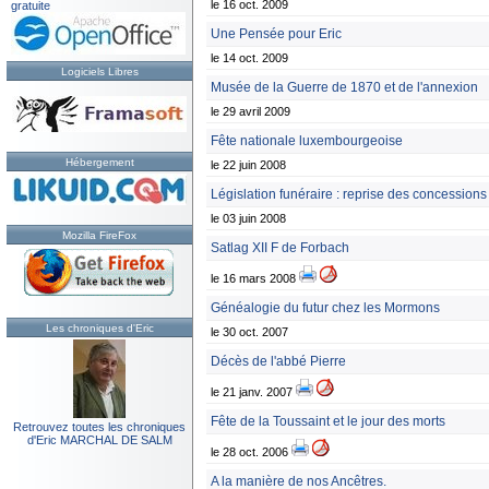
le 16 oct. 2009
gratuite
Une Pensée pour Eric
le 14 oct. 2009
Logiciels Libres
Musée de la Guerre de 1870 et de l'annexion
le 29 avril 2009
Fête nationale luxembourgeoise
Hébergement
le 22 juin 2008
Législation funéraire : reprise des concessions 
le 03 juin 2008
Mozilla FireFox
Satlag XII F de Forbach
le 16 mars 2008
Généalogie du futur chez les Mormons
Les chroniques d'Eric
le 30 oct. 2007
Décès de l'abbé Pierre
le 21 janv. 2007
Fête de la Toussaint et le jour des morts
Retrouvez toutes les chroniques
d'Eric MARCHAL DE SALM
le 28 oct. 2006
A la manière de nos Ancêtres.