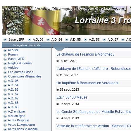
Base L3FR
A.D. 08
A.D. 54
A.D. 55
A.D. 57
A.D. 67
A.D
Navigation principale
Accueil
Le château de Fresnois à Montmédy
Forum
Base L3FR
le 09 oct. 2022
Règles du forum
Articles
L'abbaye de l'Etanche s'effondre : Rebondisse
Les autres Bases
le 11 déc. 2017
Communes Allemandes
A.D. 08
Un baptême à Beaumont en Verdunois
A.D. 54
le 25 sept. 2013
A.D. 55
A.D. 57
Etain 55400 Meuse
A.D. 67
A.D. 68
le 07 sept. 2013
A.D. 88
Le Cercle Généalogique de Moselle Est va fête
A.D en ligne
A.M en ligne
le 04 sept. 2013
Actes Belgique
Actes Luxembourg
Visite de la cathédrale de Verdun - Samedi 10 
Actes dans le monde