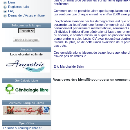
plus d'un milliard de personnes sur la même ligne aux e
Liens
chrétienne.
Registres Italie
Comment est-ce possible, alors que la population est es
FAQ
qui veut dire que chaque enfant né en l'an 2000 avait p
Demande d'Actes en ligne
L'explication avancée par les démographes est que nos
pyramide, au lieu d'avoir une forme d'entonnoir qui s'él
Sélectionner la langue
certainement parfaitement mathématique, seulement i
d'individus inférieur d'une génération à l'autre en rem
ou soeurs, le nombre minimum auquel on parvient serai
comprendre le sujet. Louis XIV avait épousé sa double c
choisir la langue
Grand Dauphin, né de cette union avait bien deux paren
pas trois.
Ancestris
Ces considérations laissent de beaux jours aux cherche
Logiciel gratuit et illimité
n'avoir pas de limites ?
Eric Marchal de Salm
Vous devez être identifié pour poster un commentair
Généalogie Libre
Archives Publiques Libres
OpenOffice
La suite bureautique libre et