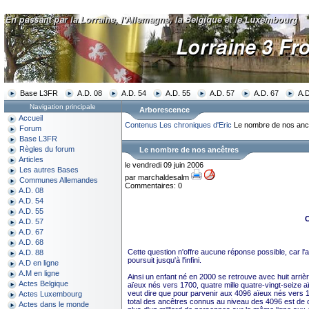
Base L3FR
A.D. 08
A.D. 54
A.D. 55
A.D. 57
A.D. 67
A.D
Navigation principale
Arborescence
Accueil
Contenus
Les chroniques d'Eric
Le nombre de nos anc
Forum
Base L3FR
Règles du forum
Le nombre de nos ancêtres
Articles
le vendredi 09 juin 2006
Les autres Bases
par marchaldesalm
Communes Allemandes
Commentaires: 0
A.D. 08
A.D. 54
A.D. 55
C
A.D. 57
A.D. 67
A.D. 68
Cette question n'offre aucune réponse possible, car 
A.D. 88
poursuit jusqu'à l'infini.
A.D en ligne
A.M en ligne
Ainsi un enfant né en 2000 se retrouve avec huit arri
Actes Belgique
aïeux nés vers 1700, quatre mille quatre-vingt-seize aï
veut dire que pour parvenir aux 4096 aïeux nés vers 160
Actes Luxembourg
total des ancêtres connus au niveau des 4096 est de
Actes dans le monde