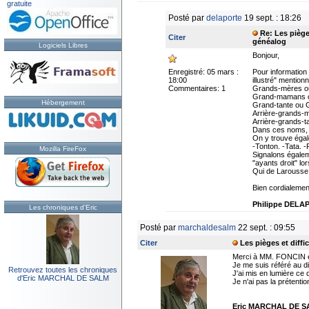
gratuite
Posté par
delaporte
19 sept. : 18:26
Re: Les pièges
Citer
généalog
Logiciels Libres
Bonjour,
Enregistré: 05 mars :
Pour information
18:00
illustré" mentionn
Commentaires: 1
Grands-mères o
Grand-mamans 
Hébergement
Grand-tante ou 
Arrière-grands-m
Arrière-grands-t
Dans ces noms, "
On y trouve égale
-Tonton. -Tata. 
Mozilla FireFox
Signalons égalem
"ayants droit" lor
Qui de Larousse, L
Bien cordialeme
Philippe DELA
Les chroniques d'Eric
Posté par
marchaldesalm
22 sept. : 09:55
Citer
Les pièges et diffi
Merci à MM. FONCIN e
Je me suis référé au d
Retrouvez toutes les chroniques
J'ai mis en lumière ce 
d'Eric MARCHAL DE SALM
Je n'ai pas la prétenti
Eric MARCHAL DE 