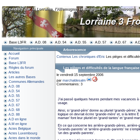
Base L3FR
A.D. 08
A.D. 54
A.D. 55
A.D. 57
A.D. 67
A.D
Navigation principale
Arborescence
Accueil
Contenus
Les chroniques d'Eric
Les pièges et difficult
Forum
Base L3FR
Règles du forum
Les pièges et difficultés de la langue français
Articles
le vendredi 15 septembre 2006
Les autres Bases
par
marchaldesalm
Communes Allemandes
Commentaires: 3
A.D. 08
A.D. 54
A.D. 55
J’ai passé quelques heures pendant mes vacances à c
A.D. 57
usage.
A.D. 67
A.D. 68
Ainsi, si ‘grand-père’ donne au pluriel ‘grands-pères‘, 
logique on devrait écrire ‘grande-mère’ et, si la lettre
A.D. 88
maman’ font leur pluriel en ‘grand-tantes’ et ‘grand-ma
A.D en ligne
A.M en ligne
En ce qui concerne les arrière-grands-pères, arrière-gr
Actes Belgique
‘Grands-parents’ et ‘arrière-grands-parents’ ne s’emploie
‘un des grands-parents‘.
Actes Luxembourg
Actes dans le monde