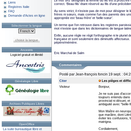
Le mot ‘bru’ désignant la femme du fils est à proscrire c
Liens
correct. ‘Beau-fils’ étant réservé au fils d’une précéde
Registres Italie
Au sens strict, il n’existe pas de mot pour désigner le l
FAQ
frères ni sœurs, mais comme l’un des parents des uns es
Demande d'Actes en ligne
appropriée est ‘beau-frère’ et ‘belle-sœur’.
Un terme que l’on retrouve dans les registres paroissiaux
Sélectionner la langue
mot n’existe que dans les dictionnaires de langue latin
Enfin, aucune règle ne régit l’orthographe ni le pluriel 
française et sont seulement des diminutifs affectueu
choisir la langue
pépère/mémère.
Ancestris
Eric Marchal de Salm
Logiciel gratuit et illimité
Commentaires
Posté par Jean-françois foncin 19 sept. : 04:
Citer
Les pièges et diffi
Généalogie Libre
Visiteur
Bonjour,
Je ne suis pas d'accord
toujours entendu dans m
provincial ni désuet, et
Archives Publiques Libres
ambiguité avec "belle-fi
Mon Maître en neuropa
que marâtre, dont Littré
éviter les confusions, f
matrigna.
OpenOffice
Cordialement,
La suite bureautique libre et