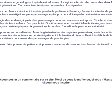
e rêveur le généalogiste à qui elle est adressée. Il s’agit en effet de relier entre elles deux
ze générations. Ceci sans lieu cité et pour un nom des plus répandus.
chercheurs s’obstinent à vouloir prendre le problème à l’envers, c’est-à-dire à tenter de pa
r leurs investigations par le personnage le plus proche, celui auquel on est arrivé après avoi
logie descendante, à partir d’un personnage connu, est une vaste entreprise. En effet si c
bre de leurs enfants n’est pas limité. Et même avec une mortalité infantile élevée, en cons
s, on constate qu’après dix générations le nombre d’un million de personnes est atteint.
à prendre en considération. Avant la généralisation des registres paroissiaux, seuls les acte
es minutes des notaires se heurtent également à la barrière du temps. Il est très difficile de f
 existants concernent des personnages de premier plan.
 savoir faire preuve de patience et pouvoir consacrer de nombreuses heures de travail 
é pour poster un commentaire sur ce site. Merci de vous identifier ou, si vous n'êtes p
ici
pour vous inscrire.