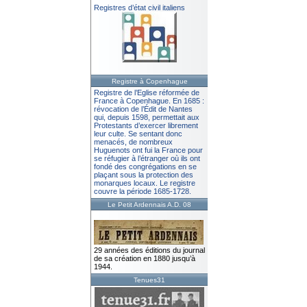
Registres d’état civil italiens
Registre à Copenhague
Registre de l’Eglise réformée de
France à Copenhague. En 1685 :
révocation de l’Édit de Nantes
qui, depuis 1598, permettait aux
Protestants d’exercer librement
leur culte. Se sentant donc
menacés, de nombreux
Huguenots ont fui la France pour
se réfugier à l’étranger où ils ont
fondé des congrégations en se
plaçant sous la protection des
monarques locaux. Le registre
couvre la période 1685-1728.
Le Petit Ardennais A.D. 08
29 années des éditions du journal
de sa création en 1880 jusqu’à
1944.
Tenues31