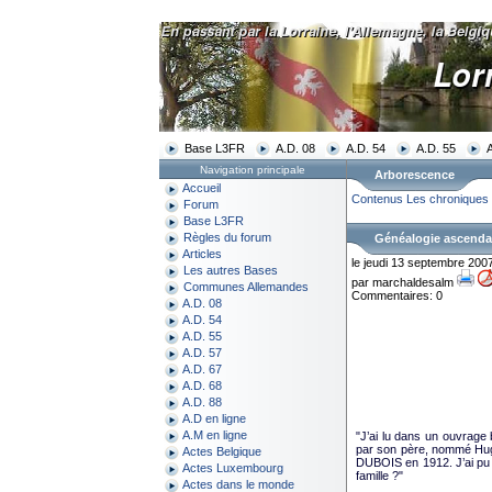
Base L3FR
A.D. 08
A.D. 54
A.D. 55
Navigation principale
Arborescence
Accueil
Contenus
Les chroniques 
Forum
Base L3FR
Règles du forum
Généalogie ascenda
Articles
le jeudi 13 septembre 200
Les autres Bases
par marchaldesalm
Communes Allemandes
Commentaires: 0
A.D. 08
A.D. 54
A.D. 55
A.D. 57
A.D. 67
A.D. 68
A.D. 88
A.D en ligne
A.M en ligne
"J’ai lu dans un ouvrage 
par son père, nommé Hugu
Actes Belgique
DUBOIS en 1912. J’ai pu 
Actes Luxembourg
famille ?"
Actes dans le monde