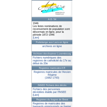
A.D. 54
1946
Les listes nominatives de
recensement de population sont
désormais en ligne, pour la
période 1872-1946
[Lien]
Puttelange aux Lacs en ligne
archives en ligne
Archives diocésaines Luxembourg
Fichiers numériques des
registres de catholicité du 17e au
début du 20e
Registres matricules A R
Registres matricules de l'Ancien
Régime
(1682-1793)
INSEE Fichiers des décès
Fichiers des personnes
décédées établis par l’INSEE
[Lien]
Registres du bagne de Brest
Registres de matricules des
bagnards emprisonnés au bagne