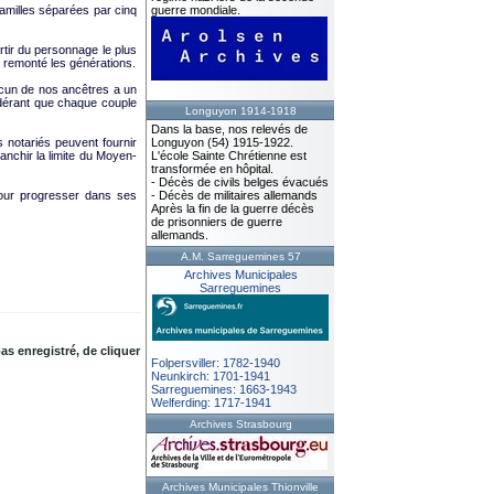
 familles séparées par cinq
guerre mondiale.
rtir du personnage le plus
r remonté les générations.
hacun de nos ancêtres a un
idérant que chaque couple
Longuyon 1914-1918
Dans la base, nos relevés de
s notariés peuvent fournir
Longuyon (54) 1915-1922.
ranchir la limite du Moyen-
L'école Sainte Chrétienne est
transformée en hôpital.
- Décès de civils belges évacués
pour progresser dans ses
- Décès de militaires allemands
Après la fin de la guerre décès
de prisonniers de guerre
allemands.
A.M. Sarreguemines 57
Archives Municipales
Sarreguemines
as enregistré, de cliquer
Folpersviller: 1782-1940
Neunkirch: 1701-1941
Sarreguemines: 1663-1943
Welferding: 1717-1941
Archives Strasbourg
Archives Municipales Thionville