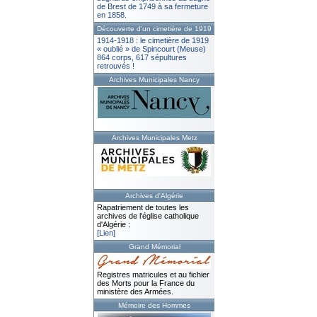
de Brest de 1749 à sa fermeture
en 1858.
Découverte d'un cimetière de 1919
1914-1918 : le cimetière de 1919
« oublié » de Spincourt (Meuse)
864 corps, 617 sépultures
retrouvés !
Archives Municipales Nancy
Archives Municipales Metz
Archives d'Algérie
Rapatriement de toutes les
archives de l'église catholique
d'Algérie :
[Lien]
Grand Mémorial
Registres matricules et au fichier
des Morts pour la France du
ministère des Armées.
Mémoire des Hommes