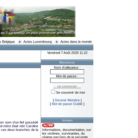
s Belgique
Actes Luxembourg
Actes dans le monde
Vendredi 7 Août 2026 11:23
Bienvenue
Nom d'utilisateur :
Mot de passe :
Se souvenir de moi
[
Devenir Membre
]
[
Mot de passe Oublié
]
Arolsen
 son nom d’un fief possédé
d-mère était née Caroline
e ces deux branches de la
Informations, documentation, sur
les victimes, survivantes, du
régime nazi lors de la seconde