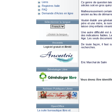
Liens
Ce genre de question laiss
siècles soit en gros quin
Registres Italie
FAQ
Malheureusement certains 
Demande d'Actes en ligne
ancien au lieu de démarre
Vouloir établir une généa
Sélectionner la langue
père et une mère, le nom
laisse cinq enfants vivant
Une autre difficulté est 
choisir la langue
des indications fiables. L
Age. Les seuls documents
Ancestris
De toute façon, il faut
Logiciel gratuit et illimité
recherches.
Eric Marchal de Salm
Généalogie Libre
Vous devez être identifi
Archives Publiques Libres
OpenOffice
La suite bureautique libre et