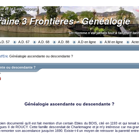
A.D. 57
A.D. 67
A.D. 68
A.D. 88
A.D en ligne
A.M en ligne
Acte
d'Eric
Généalogie ascendante ou descendante ?
nte ou descendante ?
7
Généalogie ascendante ou descendante ?
bien documenté qu’il est fait mention d’un certain Ebles du BOIS, cité en 1193 et qui tenait
es II de ROUCY. Cette famille descendait de Charlemagne et je m’y intéresse car ma gran
remonter son ascendance jusqu’en 1690. Existe-t-il un moyen de retrouver la parenté entr