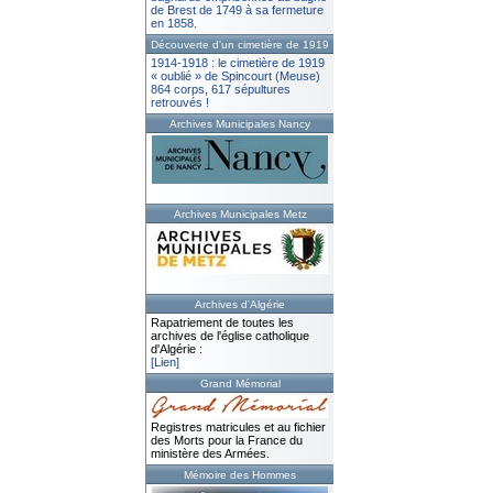
de Brest de 1749 à sa fermeture
en 1858.
Découverte d'un cimetière de 1919
1914-1918 : le cimetière de 1919
« oublié » de Spincourt (Meuse)
864 corps, 617 sépultures
retrouvés !
Archives Municipales Nancy
Archives Municipales Metz
Archives d'Algérie
Rapatriement de toutes les
archives de l'église catholique
d'Algérie :
[Lien]
Grand Mémorial
Registres matricules et au fichier
des Morts pour la France du
ministère des Armées.
Mémoire des Hommes