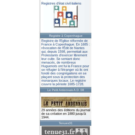
Registres d’état civil italiens
Registre à Copenhague
Registre de l’Eglise réformée de
France à Copenhague. En 1685 :
révocation de l’Édit de Nantes
qui, depuis 1598, permettait aux
Protestants d’exercer librement
leur culte. Se sentant donc
menacés, de nombreux
Huguenots ont fui la France pour
se réfugier à l’étranger où ils ont
fondé des congrégations en se
plaçant sous la protection des
monarques locaux. Le registre
couvre la période 1685-1728.
Le Petit Ardennais A.D. 08
29 années des éditions du journal
de sa création en 1880 jusqu’à
1944.
Tenues31