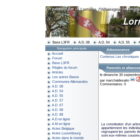
Base L3FR
A.D. 08
A.D. 54
A.D. 55
Navigation principale
Arborescence
Accueil
Contenus
Les chroniques 
Forum
Base L3FR
Règles du forum
Parentés et alliances
Articles
le dimanche 30 septembr
Les autres Bases
par marchaldesalm
Communes Allemandes
Commentaires: 0
A.D. 08
A.D. 54
A.D. 55
A.D. 57
A.D. 67
A.D. 68
A.D. 88
A.D en ligne
A.M en ligne
La constitution d’un arb
appartiennent les indivi
Actes Belgique
regroupent les parents d
Actes Luxembourg
sont eux-mêmes cousins 
Actes dans le monde