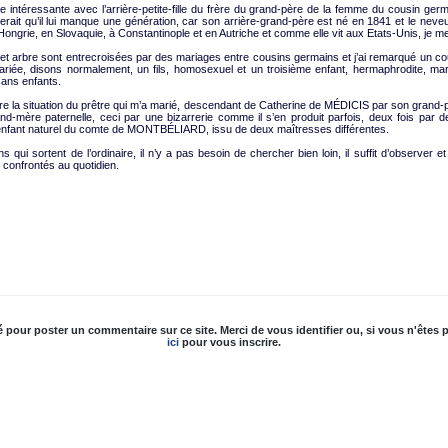
ntre intéressante avec l’arrière-petite-fille du frère du grand-père de la femme du cousin g
lerait qu’il lui manque une génération, car son arrière-grand-père est né en 1841 et le neve
ongrie, en Slovaquie, à Constantinople et en Autriche et comme elle vit aux Etats-Unis, je me
et arbre sont entrecroisées par des mariages entre cousins germains et j’ai remarqué un cou
, mariée, disons normalement, un fils, homosexuel et un troisième enfant, hermaphrodite, ma
ans enfants.
 la situation du prêtre qui m’a marié, descendant de Catherine de MÉDICIS par son grand-pè
mère paternelle, ceci par une bizarrerie comme il s’en produit parfois, deux fois par 
enfant naturel du comte de MONTBÉLIARD, issu de deux maîtresses différentes.
s qui sortent de l’ordinaire, il n’y a pas besoin de chercher bien loin, il suffit d’observer e
confrontés au quotidien.
é pour poster un commentaire sur ce site. Merci de vous identifier ou, si vous n'êtes p
ici
pour vous inscrire.