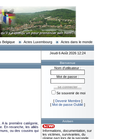
s Belgique
Actes Luxembourg
Actes dans le monde
Jeudi 6 Août 2026 12:24
Bienvenue
Nom d'utilisateur :
Mot de passe :
Se souvenir de moi
[
Devenir Membre
]
[
Mot de passe Oublié
]
Arolsen
 A la première catégorie,
. En revanche, les alliés
mmuns, ou des cousins qui
Informations, documentation, sur
les victimes, survivantes, du
régime nazi lors de la seconde