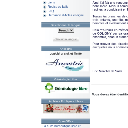
Liens
Ainsi j’ai fait une renco
belle-mère. Mais, il semb
Registres Italie
racines la conduisent en H
FAQ
Demande d'Actes en ligne
Toutes les branches de c
trois enfants, une fille
hommes et évidemment s
Sélectionner la langue
Cela m’a remis en mémoire
de COLIGNY par sa grand-
ensemble, chacun étant 
choisir la langue
Pour trouver des situation
auxquelles nous sommes 
Ancestris
Logiciel gratuit et illimité
Eric Marchal de Salm
Généalogie Libre
Vous devez être identifi
Archives Publiques Libres
OpenOffice
La suite bureautique libre et