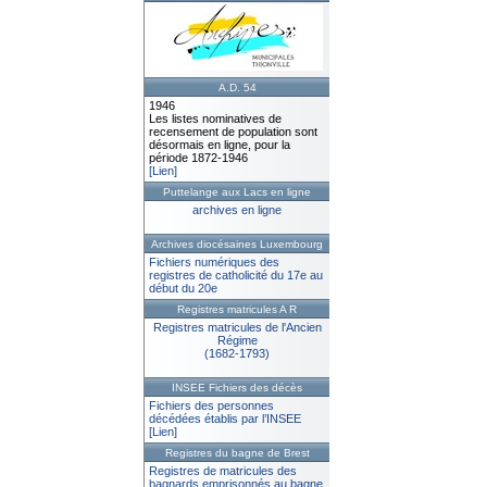
A.D. 54
1946
Les listes nominatives de
recensement de population sont
désormais en ligne, pour la
période 1872-1946
[Lien]
Puttelange aux Lacs en ligne
archives en ligne
Archives diocésaines Luxembourg
Fichiers numériques des
registres de catholicité du 17e au
début du 20e
Registres matricules A R
Registres matricules de l'Ancien
Régime
(1682-1793)
INSEE Fichiers des décès
Fichiers des personnes
décédées établis par l’INSEE
[Lien]
Registres du bagne de Brest
Registres de matricules des
bagnards emprisonnés au bagne