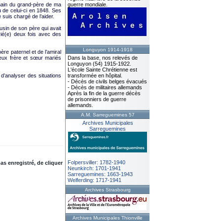
ermain du grand-père de ma
guerre mondiale.
u de celui-ci en 1848. Ses
 suis chargé de l’aider.
sin de son père qui avait
rié(e) deux fois avec des
Longuyon 1914-1918
re paternel et de l’amiral
deux frère et sœur mariés
Dans la base, nos relevés de
Longuyon (54) 1915-1922.
L'école Sainte Chrétienne est
t d’analyser des situations
transformée en hôpital.
- Décès de civils belges évacués
- Décès de militaires allemands
Après la fin de la guerre décès
de prisonniers de guerre
allemands.
A.M. Sarreguemines 57
Archives Municipales
Sarreguemines
Folpersviller: 1782-1940
as enregistré, de cliquer
Neunkirch: 1701-1941
Sarreguemines: 1663-1943
Welferding: 1717-1941
Archives Strasbourg
Archives Municipales Thionville