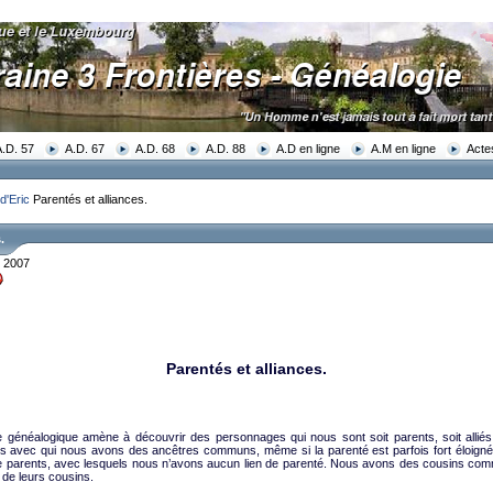
A.D. 57
A.D. 67
A.D. 68
A.D. 88
A.D en ligne
A.M en ligne
Acte
d'Eric
Parentés et alliances.
.
e 2007
Parentés et alliances.
re généalogique amène à découvrir des personnages qui nous sont soit parents, soit alliés.
dus avec qui nous avons des ancêtres communs, même si la parenté est parfois fort éloignée
e parents, avec lesquels nous n’avons aucun lien de parenté. Nous avons des cousins co
de leurs cousins.