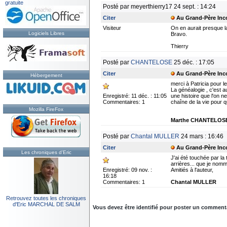
gratuite
Posté par meyerthierry17 24 sept. : 14:24
Citer
Au Grand-Père In
Visiteur
On en aurait presque la
Logiciels Libres
Bravo.
Thierry
Posté par
CHANTELOSE
25 déc. : 17:05
Citer
Au Grand-Père In
Hébergement
merci à Patricia pour le
La généalogie , c'est a
Enregistré: 11 déc. : 11:05
une histoire que l'on n
Commentaires: 1
chaîne de la vie pour qu
Mozilla FireFox
Marthe CHANTELOS
Posté par
Chantal MULLER
24 mars : 16:46
Citer
Au Grand-Père In
Les chroniques d'Eric
J'ai été touchée par l
arrières... que je nom
Enregistré: 09 nov. :
Amitiés à l'auteur,
16:18
Commentaires: 1
Chantal MULLER
Retrouvez toutes les chroniques
d'Eric MARCHAL DE SALM
Vous devez être identifié pour poster un commentair