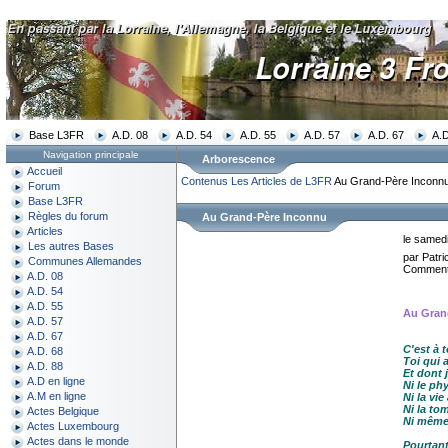
Base L3FR
A.D. 08
A.D. 54
A.D. 55
A.D. 57
A.D. 67
A.D
Navigation principale
Arborescence
Accueil
Contenus
Les Articles de L3FR
Au Grand-Père Inconn
Forum
Base L3FR
Règles du forum
Au Grand-Père Inconnu
Articles
le samed
Les autres Bases
par Patri
Communes Allemandes
Commenta
A.D. 08
A.D. 54
A.D. 55
Au Gran
A.D. 57
A.D. 67
C'est à 
A.D. 68
Toi qui a
A.D. 88
Et dont j
A.D en ligne
Ni le phy
A.M en ligne
Ni la vi
Ni la to
Actes Belgique
Ni même
Actes Luxembourg
Actes dans le monde
Pourtant 