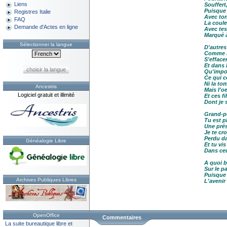
Liens
Souffert
Puisque 
Registres Italie
Avec ton
FAQ
La coule
Demande d'Actes en ligne
Avec tes
Marqué à
Sélectionner la langue
D'autres
Comme l
S'efface
Et dans 
choisir la langue
Qu'impor
Ce qui c
Ni la to
Ancestris
Mais l'o
Logiciel gratuit et illimité
Et ces fi
Dont je s
Grand-p
Tu est p
Une pré
Je te cr
Perdu d
Généalogie Libre
Et tu vis
Dans ceu
A quoi 
Sur le p
Puisque 
Archives Publiques Libres
L'avenir
OpenOffice
Commentaires
La suite bureautique libre et