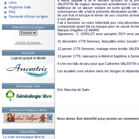
à Ménil, laquelle a dit et déclaré qu’étant en l
Liens
VALENTIN fils majeur demeurant actuellement à Saint-St
Registres Italie
faiblesse de se laisser séduire en sorte qu’elle se
ordonnances elle a fait la présente déclaration qu’elle 
FAQ
de son fruit et lorsque le terme de ses couches arriver
Demande d'Actes en ligne
à son absence,
Fait à Senones en notre hôtel ledit jour cinq décembr
comparante ayant fait sa marque pour ne savoir écrire 
Sélectionner la langue
Marque d’Agathe LE MAIRE
Signatures : C. GRELOT avec paraphe, ROY avec p
31 décembre 1778 Senones, fiançailles entre Joseph
choisir la langue
12 janvier 1779 Senones, mariage entre lesdits VA
Ancestris
13 janvier 1779, naissance à Ménil et baptême à Senon
Logiciel gratuit et illimité
Il s’en est fallu de peu pour que Catherine VALENTIN so
Les localités sont situées dans les Vosges et dépenda
Généalogie Libre
Eric Marchal de Salm
Archives Publiques Libres
Vous devez être identifié pour poster un commentair
OpenOffice
La suite bureautique libre et