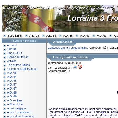
Base L3FR
A.D. 08
A.D. 54
A.D. 55
A.D. 57
A.D. 67
A.D
Navigation principale
Arborescence
Accueil
Contenus
Les chroniques d'Eric
Une légitimité in extrem
Forum
Base L3FR
Règles du forum
Une légitimité in extremis.
Articles
le dimanche 06 juillet 2008
Les autres Bases
par marchaldesalm
Communes Allemandes
Commentaires: 0
A.D. 08
A.D. 54
A.D. 55
A.D. 57
A.D. 67
A.D. 68
A.D. 88
A.D en ligne
A.M en ligne
Actes Belgique
Ce jour d’hui cinq décembre mil sept cent soixante-dix-
Par devant nous Claude GRELOT conseiller au bailli
Actes Luxembourg
ans de feu Jean LE MAIRE habitant de Ménil et de Ma
Actes dans le monde