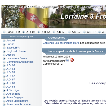
Base L3FR
A.D. 08
A.D. 54
A.D. 55
A.D. 57
A.D. 67
A.D
Navigation principale
Arborescence
Accueil
Contenus
Les chroniques d'Eric
Les occupations de la 
Forum
Base L3FR
Règles du forum
Les occupations de la Lorraine par la France.
Articles
le samedi 12 juillet 2008
Les autres Bases
par marchaldesalm
Communes Allemandes
Commentaires: 2
A.D. 08
A.D. 54
A.D. 55
A.D. 57
A.D. 67
Les occupa
A.D. 68
A.D. 88
A.D en ligne
A.M en ligne
Actes Belgique
Les rivalités entre la France et l’Empire jalonnent l’
Actes Luxembourg
d’elles mériterait de longs développements, mais la co
Actes dans le monde