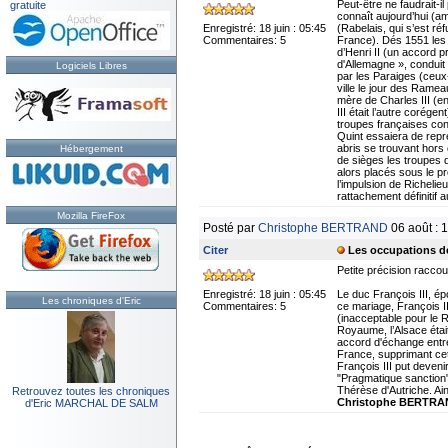
Peut-être ne faudrait-i
gratuite
connaît aujourd’hui (a
Enregistré: 18 juin : 05:45
(Rabelais, qui s’est ré
Commentaires: 5
France). Dés 1551 les 
d’Henri II (un accord 
d'Allemagne », conduit
Logiciels Libres
par les Paraiges (ceux
ville le jour des Ramea
mère de Charles III (e
III était l’autre corég
troupes françaises con
Quint essaiera de repre
abris se trouvant hors
Hébergement
de sièges les troupes 
alors placés sous le p
l’impulsion de Richelieu
rattachement définitif 
Mozilla FireFox
Posté par
Christophe BERTRAND
06 août : 
Citer
Les occupations de 
Petite précision racco
Enregistré: 18 juin : 05:45
Le duc François III, é
Les chroniques d'Eric
Commentaires: 5
ce mariage, François 
(inacceptable pour le 
Royaume, l’Alsace étai
accord d'échange entre
France, supprimant cet
François III put deven
"Pragmatique sanction"
Thérèse d'Autriche. Ain
Retrouvez toutes les chroniques
Christophe BERTRA
d'Eric MARCHAL DE SALM