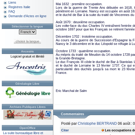
Liens
Mai 1632 : première occupation.
Registres Italie
Lors de la guerre de Trente Ans débutée en 1618, le 
pénètrent en Lorraine. Nancy est occupée en août 163
FAQ
et le duché de Bar à la suite du traité de Vincennes du
Demande d'Actes en ligne
Août 1670 : deuxième occupation.
Les volte-face du duc Charles IV entraînent l’entrée d
Sélectionner la langue
octobre 1697 pour que les Français se retirent l’année
Décembre 1702 : troisième occupation.
Au cours de la guerre de Succession d’Espagne la Fra
choisir la langue
Nancy le 3 décembre et le duc Léopold se réfugie à Lun
Octobre 1733 : quatrième occupation.
Ancestris
Au mépris du traité de Meudon du 14 octobre 1728 par l
Logiciel gratuit et illimité
la Grande-Bretagne.
Le duc François III cède le duché de Bar à Stanislas
et le duché de Lorraine le 13 février 1737. Ce qui e
particularité des duchés jusqu’à sa mort le 23 févri
France.
Généalogie Libre
Eric Marchal de Salm
Archives Publiques Libres
Commentaires
Posté par
Christophe BERTRAND
06 août : 
OpenOffice
Citer
Les occupations de 
La suite bureautique libre et