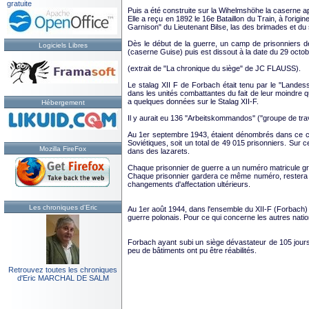
gratuite
Puis a été construite sur la Wihelmshöhe la caserne a
Elle a reçu en 1892 le 16e Bataillon du Train, à l'ori
Garnison" du Lieutenant Bilse, las des brimades et du 
Dès le début de la guerre, un camp de prisonniers de
Logiciels Libres
(caserne Guise) puis est dissout à la date du 29 octo
(extrait de "La chronique du siège" de JC FLAUSS).
Le stalag XII F de Forbach était tenu par le ''Landes
dans les unités combattantes du fait de leur moindre q
a quelques données sur le Stalag XII-F.
Hébergement
Il y aurait eu 136 ''Arbeitskommandos'' (''groupe de trav
Au 1er septembre 1943, étaient dénombrés dans ce ca
Soviétiques, soit un total de 49 015 prisonniers. Sur ce
Mozilla FireFox
dans des lazarets.
Chaque prisonnier de guerre a un numéro matricule grav
Chaque prisonnier gardera ce même numéro, restera at
changements d'affectation ultérieurs.
Les chroniques d'Eric
Au 1er août 1944, dans l'ensemble du XII-F (Forbach) 
guerre polonais. Pour ce qui concerne les autres nation
Forbach ayant subi un siège dévastateur de 105 jour
peu de bâtiments ont pu être réabilités.
Retrouvez toutes les chroniques
d'Eric MARCHAL DE SALM