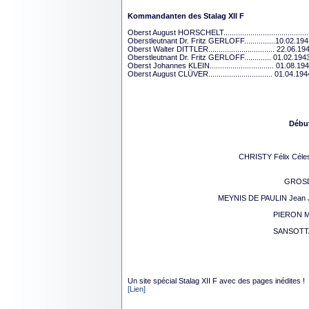
Kommandanten des Stalag XII F
Oberst August HORSCHELT.......................................
Oberstleutnant Dr. Fritz GERLOFF...............10.02.19
Oberst Walter DITTLER................................ 22.06.
Oberstleutnant Dr. Fritz GERLOFF............. 01.02.194
Oberst Johannes KLEIN............................... 01.08.1
Oberst August CLÜVER............................... 01.04.1
Début
CHRISTY Félix Céles
GROSDI
MEYNIS DE PAULIN Jean Jac
PIERON Mis
SANSOTTA 
Un site spécial Stalag XII F avec des pages inédites !
[Lien]