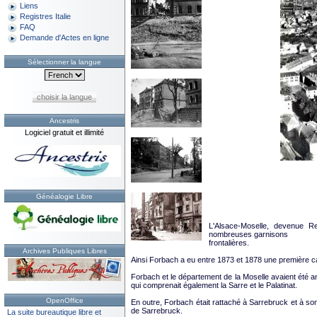
Liens
Registres Italie
FAQ
Demande d'Actes en ligne
Sélectionner la langue
choisir la langue
Ancestris
Logiciel gratuit et illimité
Généalogie Libre
L'Alsace-Moselle, devenue R
nombreuses garnisons
frontalières.
Archives Publiques Libres
Ainsi Forbach a eu entre 1873 et 1878 une première ca
Forbach et le département de la Moselle avaient été
qui comprenait également la Sarre et le Palatinat.
OpenOffice
En outre, Forbach était rattaché à Sarrebruck et à so
de Sarrebruck.
La suite bureautique libre et