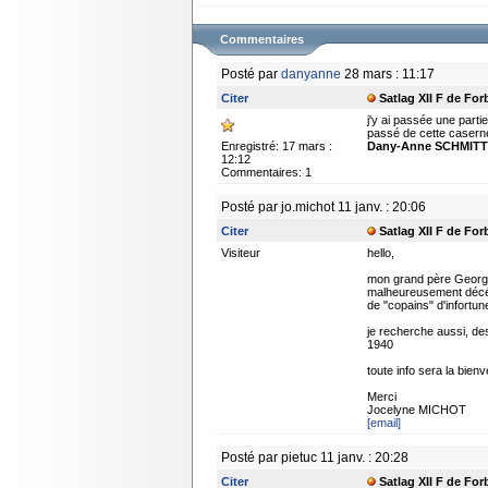
Commentaires
Posté par
danyanne
28 mars : 11:17
Citer
Satlag XII F de Fo
j'y ai passée une part
passé de cette casern
Enregistré: 17 mars :
Dany-Anne SCHMITT
12:12
Commentaires: 1
Posté par jo.michot 11 janv. : 20:06
Citer
Satlag XII F de Fo
Visiteur
hello,
mon grand père Georges
malheureusement décédé
de "copains" d'infortune
je recherche aussi, des
1940
toute info sera la bien
Merci
Jocelyne MICHOT
[email]
Posté par pietuc 11 janv. : 20:28
Citer
Satlag XII F de Fo