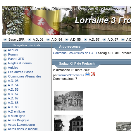
Base L3FR
A.D. 08
A.D. 54
A.D. 55
A.D. 57
A.D. 67
A.D
Navigation principale
Arborescence
Accueil
Contenus
Les Articles de L3FR
Satlag XII F de Forbac
Forum
Base L3FR
Règles du forum
Satlag XII F de Forbach
Articles
le dimanche 16 mars 2008
Les autres Bases
par
lorraine3frontieres
Communes Allemandes
Commentaires: 7
A.D. 08
A.D. 54
A.D. 55
A.D. 57
A.D. 67
A.D. 68
A.D. 88
A.D en ligne
A.M en ligne
Actes Belgique
Actes Luxembourg
Actes dans le monde