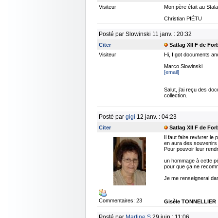
Visiteur
Mon père était au Stal
Christian PIÉTU
Posté par Slowinski 11 janv. : 20:32
Citer
Satlag XII F de Fo
Visiteur
Hi, I got documents and 
Marco Slowinski
[email]
Salut, j'ai reçu des do
collection.
Posté par
gigi
12 janv. : 04:23
Citer
Satlag XII F de Fo
Il faut faire revivrer l
en aura des souvenirs q
Pour pouvoir leur rendre 
un hommage à cette pé
pour que ça ne recomm
Je me renseignerai dan
Commentaires: 23
Gisèle TONNELLIER
Posté par
Martine.S
29 juin : 11:06