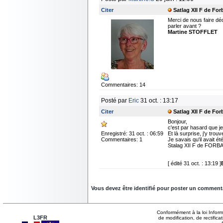
Citer
Satlag XII F de Fo
Merci de nous faire dé
parler avant ?
Martine STOFFLET
Commentaires: 14
Posté par
Eric
31 oct. : 13:17
Citer
Satlag XII F de Fo
Bonjour,
c'est par hasard que je
Enregistré: 31 oct. : 06:59
Et là surprise, j'y tr
Commentaires: 1
Je savais qu'il avait ét
Stalag XII F de FORB
[ édité 31 oct. : 13:19 ]
Vous devez être identifié pour poster un commentair
Conformément à la loi Inform
L3FR
de modification, de rectifi