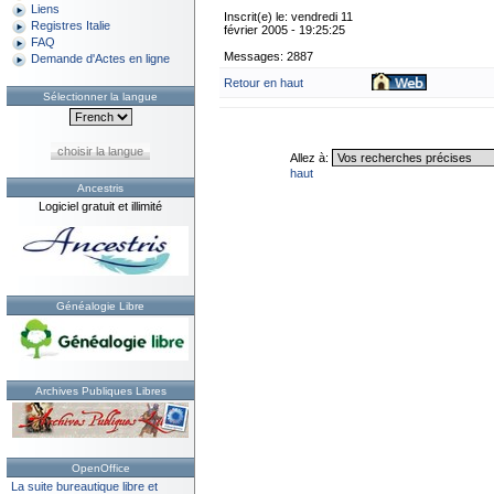
Liens
Inscrit(e) le: vendredi 11
Registres Italie
février 2005 - 19:25:25
FAQ
Messages: 2887
Demande d'Actes en ligne
Retour en haut
Sélectionner la langue
choisir la langue
Allez à:
haut
Ancestris
Logiciel gratuit et illimité
Généalogie Libre
Archives Publiques Libres
OpenOffice
La suite bureautique libre et