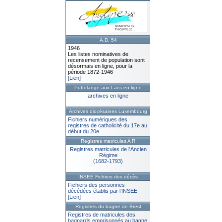
A.D. 54
1946
Les listes nominatives de
recensement de population sont
désormais en ligne, pour la
période 1872-1946
[Lien]
Puttelange aux Lacs en ligne
archives en ligne
Archives diocésaines Luxembourg
Fichiers numériques des
registres de catholicité du 17e au
début du 20e
Registres matricules A R
Registres matricules de l'Ancien
Régime
(1682-1793)
INSEE Fichiers des décès
Fichiers des personnes
décédées établis par l’INSEE
[Lien]
Registres du bagne de Brest
Registres de matricules des
bagnards emprisonnés au bagne