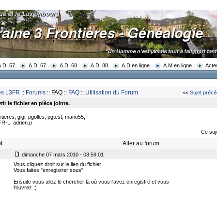
A.D. 57
A.D. 67
A.D. 68
A.D. 88
A.D en ligne
A.M en ligne
Acte
res L3FR
::
Forums
:: FAQ ::
FAQ
::
Utilisation du Forum
<<
Sujet précé
ir le fichier en pièce jointe.
tieres, gigi, pgolles, pgtest, mano55,
FR-L, adrien.p
Ce suj
t
Aller au forum
dimanche 07 mars 2010 - 08:59:01
Vous cliquez droit sur le lien du fichier
Vous faites "enregistrer sous"
Ensuite vous allez le chercher là où vous l'avez enregistré et vous
l'ouvrez ;)