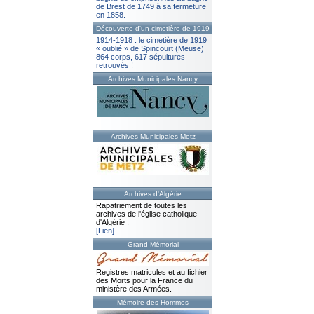
de Brest de 1749 à sa fermeture
en 1858.
Découverte d'un cimetière de 1919
1914-1918 : le cimetière de 1919
« oublié » de Spincourt (Meuse)
864 corps, 617 sépultures
retrouvés !
Archives Municipales Nancy
Archives Municipales Metz
Archives d'Algérie
Rapatriement de toutes les
archives de l'église catholique
d'Algérie :
[Lien]
Grand Mémorial
Registres matricules et au fichier
des Morts pour la France du
ministère des Armées.
Mémoire des Hommes