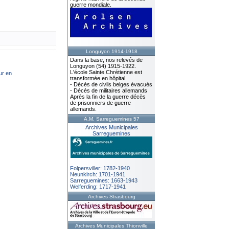
guerre mondiale.
Longuyon 1914-1918
Dans la base, nos relevés de
Longuyon (54) 1915-1922.
L'école Sainte Chrétienne est
ur en
transformée en hôpital.
- Décès de civils belges évacués
- Décès de militaires allemands
Après la fin de la guerre décès
de prisonniers de guerre
allemands.
A.M. Sarreguemines 57
Archives Municipales
Sarreguemines
Folpersviller: 1782-1940
Neunkirch: 1701-1941
Sarreguemines: 1663-1943
Welferding: 1717-1941
Archives Strasbourg
Archives Municipales Thionville