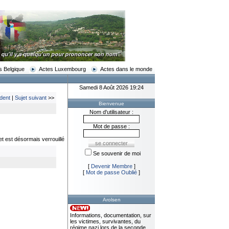
s Belgique
Actes Luxembourg
Actes dans le monde
Samedi 8 Août 2026 19:24
dent
|
Sujet suivant
>>
Bienvenue
Nom d'utilisateur :
Mot de passe :
et est désormais verrouillé
Se souvenir de moi
[
Devenir Membre
]
[
Mot de passe Oublié
]
Arolsen
Informations, documentation, sur
les victimes, survivantes, du
régime nazi lors de la seconde