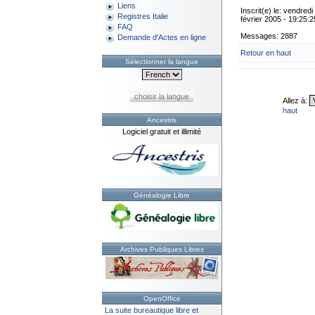
Liens
Inscrit(e) le: vendredi
Registres Italie
février 2005 - 19:25:2
FAQ
Messages: 2887
Demande d'Actes en ligne
Retour en haut
Sélectionner la langue
choisir la langue
Allez à:
haut
Ancestris
Logiciel gratuit et illimité
Généalogie Libre
Archives Publiques Libres
OpenOffice
La suite bureautique libre et