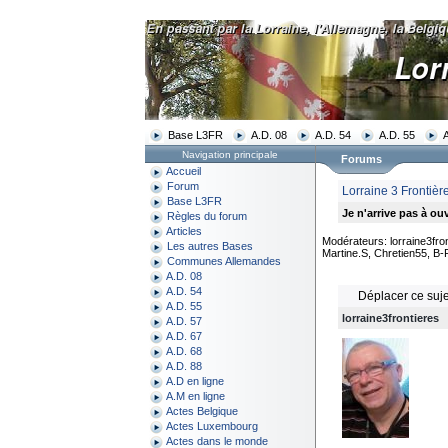
Base L3FR
A.D. 08
A.D. 54
A.D. 55
Navigation principale
Forums
Accueil
Forum
Lorraine 3 Frontiè
Base L3FR
Je n'arrive pas à ouvr
Règles du forum
Articles
Modérateurs: lorraine3fron
Les autres Bases
Martine.S, Chretien55, B-
Communes Allemandes
A.D. 08
A.D. 54
Déplacer ce suje
A.D. 55
lorraine3frontieres
A.D. 57
A.D. 67
A.D. 68
A.D. 88
A.D en ligne
A.M en ligne
Actes Belgique
Actes Luxembourg
Actes dans le monde