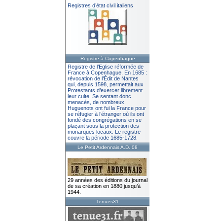
Registres d’état civil italiens
Registre à Copenhague
Registre de l’Eglise réformée de
France à Copenhague. En 1685 :
révocation de l’Édit de Nantes
qui, depuis 1598, permettait aux
Protestants d’exercer librement
leur culte. Se sentant donc
menacés, de nombreux
Huguenots ont fui la France pour
se réfugier à l’étranger où ils ont
fondé des congrégations en se
plaçant sous la protection des
monarques locaux. Le registre
couvre la période 1685-1728.
Le Petit Ardennais A.D. 08
29 années des éditions du journal
de sa création en 1880 jusqu’à
1944.
Tenues31