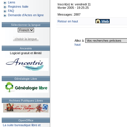
Liens
Inscrit(e) le: vendredi 11
Registres Italie
février 2005 - 19:25:25
FAQ
Messages: 2887
Demande d'Actes en ligne
Retour en haut
Sélectionner la langue
choisir la langue
Allez à:
haut
Ancestris
Logiciel gratuit et illimité
Généalogie Libre
Archives Publiques Libres
OpenOffice
La suite bureautique libre et