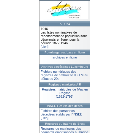
A.D. 54
1946
Les listes nominatives de
recensement de population sont
désormais en ligne, pour la
période 1872-1946
[Lien]
Puttelange aux Lacs en ligne
archives en ligne
Archives diocésaines Luxembourg
Fichiers numériques des
registres de catholicité du 17e au
début du 20e
Registres matricules A R
Registres matricules de l'Ancien
Régime
(1682-1793)
INSEE Fichiers des décès
Fichiers des personnes
décédées établis par l’INSEE
[Lien]
Registres du bagne de Brest
Registres de matricules des
bagnards emprisonnés au bagne