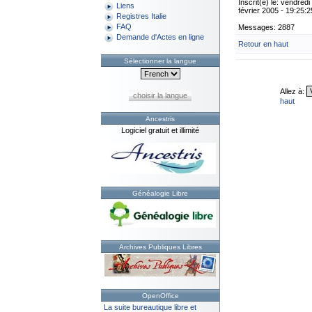
Inscrit(e) le: vendredi
Liens
février 2005 - 19:25:2
Registres Italie
FAQ
Messages: 2887
Demande d'Actes en ligne
Retour en haut
Sélectionner la langue
Allez à:
choisir la langue
haut
Ancestris
Logiciel gratuit et illimité
Généalogie Libre
Archives Publiques Libres
OpenOffice
La suite bureautique libre et