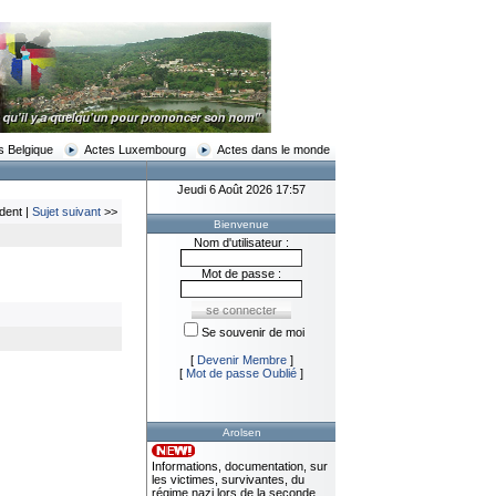
s Belgique
Actes Luxembourg
Actes dans le monde
Jeudi 6 Août 2026 17:57
dent |
Sujet suivant
>>
Bienvenue
Nom d'utilisateur :
Mot de passe :
Se souvenir de moi
[
Devenir Membre
]
[
Mot de passe Oublié
]
Arolsen
Informations, documentation, sur
les victimes, survivantes, du
régime nazi lors de la seconde