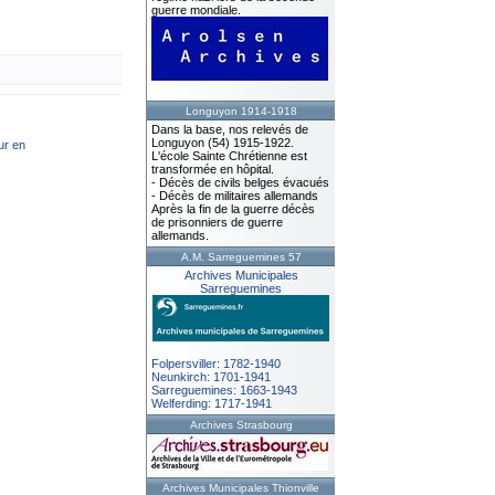
guerre mondiale.
Longuyon 1914-1918
Dans la base, nos relevés de
Longuyon (54) 1915-1922.
ur en
L'école Sainte Chrétienne est
transformée en hôpital.
- Décès de civils belges évacués
- Décès de militaires allemands
Après la fin de la guerre décès
de prisonniers de guerre
allemands.
A.M. Sarreguemines 57
Archives Municipales
Sarreguemines
Folpersviller: 1782-1940
Neunkirch: 1701-1941
Sarreguemines: 1663-1943
Welferding: 1717-1941
Archives Strasbourg
Archives Municipales Thionville