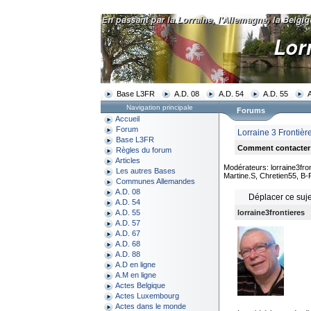
Base L3FR
A.D. 08
A.D. 54
A.D. 55
Navigation principale
Forums
Accueil
Forum
Lorraine 3 Frontiè
Base L3FR
Comment contacter 
Règles du forum
Articles
Modérateurs: lorraine3fron
Les autres Bases
Martine.S, Chretien55, B-
Communes Allemandes
A.D. 08
Déplacer ce suje
A.D. 54
lorraine3frontieres
A.D. 55
A.D. 57
A.D. 67
A.D. 68
A.D. 88
A.D en ligne
A.M en ligne
Actes Belgique
Actes Luxembourg
Actes dans le monde