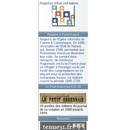
Registres d’état civil italiens
Registre à Copenhague
Registre de l’Eglise réformée de
France à Copenhague. En 1685 :
révocation de l’Édit de Nantes
qui, depuis 1598, permettait aux
Protestants d’exercer librement
leur culte. Se sentant donc
menacés, de nombreux
Huguenots ont fui la France pour
se réfugier à l’étranger où ils ont
fondé des congrégations en se
plaçant sous la protection des
monarques locaux. Le registre
couvre la période 1685-1728.
Le Petit Ardennais A.D. 08
29 années des éditions du journal
de sa création en 1880 jusqu’à
1944.
Tenues31