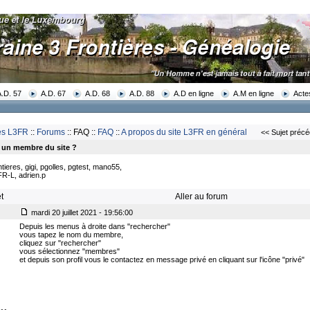
A.D. 57
A.D. 67
A.D. 68
A.D. 88
A.D en ligne
A.M en ligne
Acte
res L3FR
::
Forums
:: FAQ ::
FAQ
::
A propos du site L3FR en général
<< Sujet précé
un membre du site ?
tieres, gigi, pgolles, pgtest, mano55,
FR-L, adrien.p
t
Aller au forum
mardi 20 juillet 2021 - 19:56:00
Depuis les menus à droite dans "rechercher"
vous tapez le nom du membre,
cliquez sur "rechercher"
vous sélectionnez "membres"
et depuis son profil vous le contactez en message privé en cliquant sur l'icône "privé"