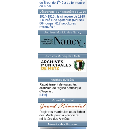
de Brest de 1749 à sa fermeture
en 1858.
Découverte d'un cimetière de 1919
1914-1918 : le cimetière de 1919
« oublié » de Spincourt (Meuse)
864 corps, 617 sépultures
retrouvés !
Archives Municipales Nancy
Archives Municipales Metz
Archives d'Algérie
Rapatriement de toutes les
archives de l'église catholique
d'Algérie :
[Lien]
Grand Mémorial
Registres matricules et au fichier
des Morts pour la France du
ministère des Armées.
Mémoire des Hommes