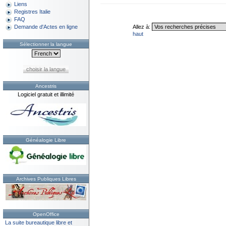
Liens
Registres Italie
FAQ
Allez à:
Demande d'Actes en ligne
haut
Sélectionner la langue
choisir la langue
Ancestris
Logiciel gratuit et illimité
Généalogie Libre
Archives Publiques Libres
OpenOffice
La suite bureautique libre et