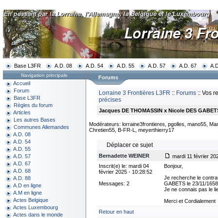
Base L3FR
A.D. 08
A.D. 54
A.D. 55
A.D. 57
A.D. 67
A.D
Navigation principale
Forums
Accueil
Forum
Lorraine 3 Frontières L3FR
::
Forums
:: Vos r
Base L3FR
précises
Règles du forum
Jacques DE THOMASSIN x Nicole DES GABETS 
Articles
Les autres Bases
Modérateurs: lorraine3frontieres, pgolles, mano55, Mar
Communes Allemandes
Chretien55, B-FR-L, meyerthierry17
A.D. 08
A.D. 54
Déplacer ce sujet
A.D. 55
Bernadette WEINER
mardi 11 février 20
A.D. 57
A.D. 67
Inscrit(e) le: mardi 04
Bonjour,
A.D. 68
février 2025 - 10:28:52
Je recherche le cont
A.D. 88
Messages: 2
GABETS le 23/11/1658
A.D en ligne
Je ne connais pas le li
A.M en ligne
Actes Belgique
Merci et Cordialement
Actes Luxembourg
Retour en haut
Actes dans le monde