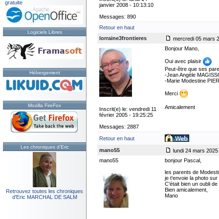
gratuite
janvier 2008 - 10:13:10
Messages: 890
Retour en haut
Logiciels Libres
lorraine3frontieres
mercredi 05 mars 2
Bonjour Mano,
Oui avec plaisir
Peut-être que ses pare
Hébergement
-Jean Angèle MAGISS
-Marie Modestine PIE
Merci
Mozilla FireFox
Amicalement
Inscrit(e) le: vendredi 11
février 2005 - 19:25:25
Messages: 2887
Retour en haut
Les chroniques d'Eric
mano55
lundi 24 mars 2025 
mano55
bonjour Pascal,
les parents de Modest
je t'envoie la photo sur
C'était bien un oubli d
Bien amicalement,
Retrouvez toutes les chroniques
Mano
d'Eric MARCHAL DE SALM