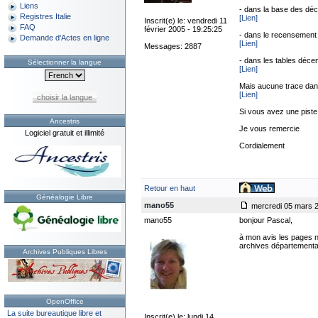
Liens
- dans la base des dé
Registres Italie
[Lien]
Inscrit(e) le: vendredi 11
FAQ
février 2005 - 19:25:25
- dans le recensement
Demande d'Actes en ligne
[Lien]
Messages: 2887
- dans les tables déc
Sélectionner la langue
[Lien]
Mais aucune trace dan
[Lien]
choisir la langue
Si vous avez une piste.
Ancestris
Je vous remercie
Logiciel gratuit et illimité
Cordialement
Retour en haut
Généalogie Libre
mano55
mercredi 05 mars 2
mano55
bonjour Pascal,
à mon avis les pages na
archives départementale
Archives Publiques Libres
OpenOffice
La suite bureautique libre et
Inscrit(e) le: lundi 14