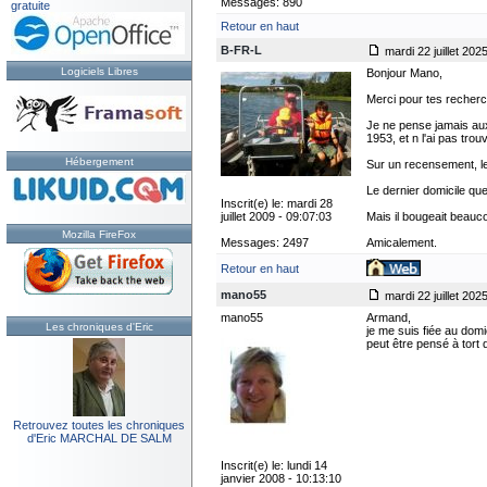
Messages: 890
gratuite
Retour en haut
B-FR-L
mardi 22 juillet 202
Logiciels Libres
Bonjour Mano,
Merci pour tes recher
Je ne pense jamais aux
1953, et n l'ai pas trou
Hébergement
Sur un recensement, le 
Le dernier domicile que
Inscrit(e) le: mardi 28
juillet 2009 - 09:07:03
Mais il bougeait beauco
Mozilla FireFox
Messages: 2497
Amicalement.
Retour en haut
mano55
mardi 22 juillet 202
mano55
Armand,
Les chroniques d'Eric
je me suis fiée au domi
peut être pensé à tort q
Retrouvez toutes les chroniques
d'Eric MARCHAL DE SALM
Inscrit(e) le: lundi 14
janvier 2008 - 10:13:10