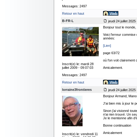
Messages: 2497
Retour en haut
B-FR-L
jeudi 24 juillet 2025
Bonjour tout le monde,
Voici l'erreur commise 
années:
[Lien]
page 63/72
où l'on voit claireme
Inscrit(e) le: mardi 28
juillet 2009 - 09:07:03
Amicalement.
Messages: 2497
Retour en haut
lorraine3frontieres
jeudi 24 juillet 2025
Bonjour Armand, Mano
J'ai bien mis à jour l
Sinon j'ai visionné tou
n'ai rien trouvé. Un s
Je le mentionne afin d
Bonne continuation
Amicalement
Inscrit(e) le: vendredi 11