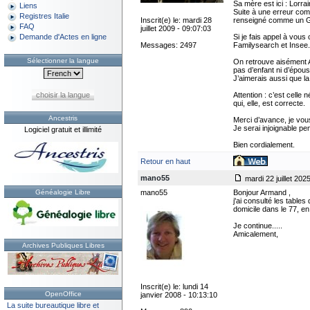
Sa mère est ici : Lorra
Liens
Suite à une erreur com
Registres Italie
Inscrit(e) le: mardi 28
renseigné comme un Gu
FAQ
juillet 2009 - 09:07:03
Si je fais appel à vous
Demande d'Actes en ligne
Messages: 2497
Familysearch et Insee.
Sélectionner la langue
On retrouve aisément A
pas d’enfant ni d’épou
J’aimerais aussi que l
choisir la langue
Attention : c’est cell
qui, elle, est correcte.
Ancestris
Merci d’avance, je vous
Je serai injoignable pe
Logiciel gratuit et illimité
Bien cordialement.
Retour en haut
mano55
mardi 22 juillet 202
Généalogie Libre
mano55
Bonjour Armand ,
j'ai consulté les tabl
domicile dans le 77, e
Je continue.....
Amicalement,
Archives Publiques Libres
Inscrit(e) le: lundi 14
OpenOffice
janvier 2008 - 10:13:10
La suite bureautique libre et