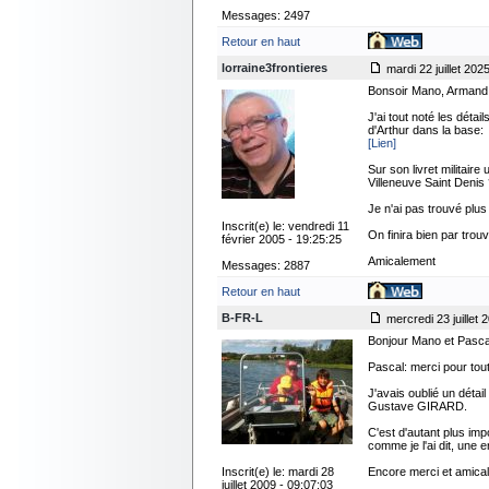
Messages: 2497
Retour en haut
lorraine3frontieres
mardi 22 juillet 202
Bonsoir Mano, Armand
J'ai tout noté les dét
d'Arthur dans la base:
[Lien]
Sur son livret militai
Villeneuve Saint Denis
Je n'ai pas trouvé pl
Inscrit(e) le: vendredi 11
On finira bien par trouv
février 2005 - 19:25:25
Amicalement
Messages: 2887
Retour en haut
B-FR-L
mercredi 23 juillet 
Bonjour Mano et Pasca
Pascal: merci pour tout
J'avais oublié un détai
Gustave GIRARD.
C'est d'autant plus im
comme je l'ai dit, une 
Inscrit(e) le: mardi 28
Encore merci et amica
juillet 2009 - 09:07:03