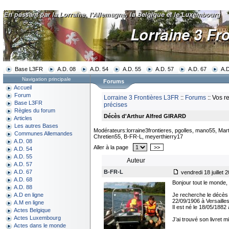
Base L3FR
A.D. 08
A.D. 54
A.D. 55
A.D. 57
A.D. 67
A.D
Navigation principale
Forums
Accueil
Forum
Lorraine 3 Frontières L3FR
::
Forums
:: Vos r
Base L3FR
précises
Règles du forum
Décès d'Arthur Alfred GIRARD
Articles
Les autres Bases
Modérateurs:lorraine3frontieres, pgolles, mano55, Mart
Communes Allemandes
Chretien55, B-FR-L, meyerthierry17
A.D. 08
Aller à la page
>>
A.D. 54
A.D. 55
Auteur
A.D. 57
B-FR-L
A.D. 67
vendredi 18 juillet 
A.D. 68
Bonjour tout le monde,
A.D. 88
Je recherche le décès
A.D en ligne
22/09/1906 à Versailles, 
A.M en ligne
Il est né le 18/05/188
Actes Belgique
Actes Luxembourg
J’ai trouvé son livret m
Actes dans le monde