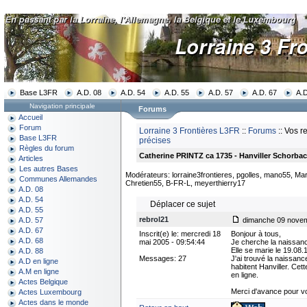
Base L3FR
A.D. 08
A.D. 54
A.D. 55
A.D. 57
A.D. 67
A.D
Navigation principale
Forums
Accueil
Forum
Lorraine 3 Frontières L3FR
::
Forums
:: Vos r
Base L3FR
précises
Règles du forum
Catherine PRINTZ ca 1735 - Hanviller Schorbac
Articles
Les autres Bases
Modérateurs: lorraine3frontieres, pgolles, mano55, Mar
Communes Allemandes
Chretien55, B-FR-L, meyerthierry17
A.D. 08
A.D. 54
Déplacer ce sujet
A.D. 55
rebrol21
dimanche 09 novem
A.D. 57
A.D. 67
Inscrit(e) le: mercredi 18
Bonjour à tous,
A.D. 68
mai 2005 - 09:54:44
Je cherche la naissan
Elle se marie le 19.08
A.D. 88
Messages: 27
J'ai trouvé la naissanc
A.D en ligne
habitent Hanviller. Ce
A.M en ligne
en ligne.
Actes Belgique
Merci d'avance pour vo
Actes Luxembourg
Actes dans le monde