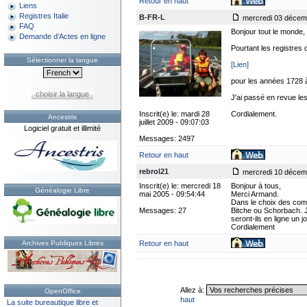
Retour en haut
Liens
Registres Italie
B-FR-L
mercredi 03 décemb
FAQ
Bonjour tout le monde,
Demande d'Actes en ligne
Pourtant les registres 
Sélectionner la langue
[Lien]
pour les années 1728 à
choisir la langue
J'ai passé en revue le
Inscrit(e) le: mardi 28
Cordialement.
Ancestris
juillet 2009 - 09:07:03
Logiciel gratuit et illimité
Messages: 2497
Retour en haut
rebrol21
mercredi 10 décemb
Inscrit(e) le: mercredi 18
Bonjour à tous,
Généalogie Libre
mai 2005 - 09:54:44
Merci Armand.
Dans le choix des commu
Messages: 27
Bitche ou Schorbach. J
seront-ils en ligne un j
Cordialement
Archives Publiques Libres
Retour en haut
Allez à:
OpenOffice
haut
La suite bureautique libre et