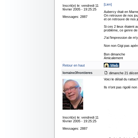
[Lien]
Inscrit(e) le: vendredi 11
février 2005 - 19:25:25
Aubercy était en Marne
On retrouve de nos jo
Messages: 2887
et on retrouve de nos j
Si ces 2 lieux étaient 
problème, ce genre de 
J'ai l'impression de m'
Non non Gigi pas apéro, 
Bon dimanche
Amicalement
Retour en haut
lorraine3frontieres
dimanche 21 décem
Voici le détail du ra
Ils n'ont pas rigolé non
Inscrit(e) le: vendredi 11
février 2005 - 19:25:25
Messages: 2887