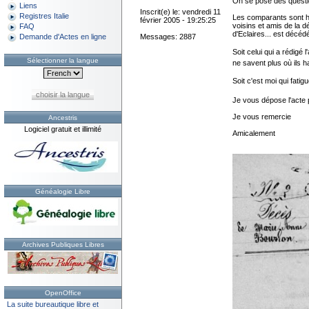
On se pose des questi
Liens
Inscrit(e) le: vendredi 11
Registres Italie
Les comparants sont h
février 2005 - 19:25:25
voisins et amis de la 
FAQ
d'Eclaires... est décé
Messages: 2887
Demande d'Actes en ligne
Soit celui qui a rédigé
Sélectionner la langue
ne savent plus où ils h
Soit c'est moi qui fatig
choisir la langue
Je vous dépose l'acte p
Je vous remercie
Ancestris
Logiciel gratuit et illimité
Amicalement
Généalogie Libre
Archives Publiques Libres
OpenOffice
La suite bureautique libre et