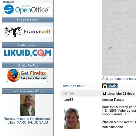
gratuite
Logiciels Libres
Hébergement
Mozilla FireFox
Afficher dans une nouv
Retour en haut
Les chroniques d'Eric
mano55
dimanche 21 décem
mano55
bonjour Pascal
pour moi Aubercy est 
- En 1866, Aubercy es
région Grand Est
Retrouvez toutes les chroniques
était en Marne avant ;
d'Eric MARCHAL DE SALM
bon dimanche