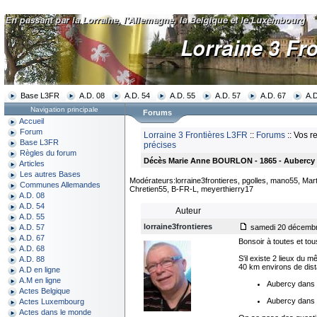
Base L3FR
A.D. 08
A.D. 54
A.D. 55
A.D. 57
A.D. 67
A.D
Navigation principale
Forums
Accueil
Forum
Lorraine 3 Frontières L3FR
::
Forums
:: Vos r
Base L3FR
précises
Règles du forum
Décès Marie Anne BOURLON - 1865 - Aubercy
Articles
Les autres Bases
Modérateurs:lorraine3frontieres, pgolles, mano55, Mart
Communes Allemandes
Chretien55, B-FR-L, meyerthierry17
A.D. 08
A.D. 54
Auteur
A.D. 55
lorraine3frontieres
samedi 20 décembr
A.D. 57
A.D. 67
Bonsoir à toutes et tou
A.D. 68
S'il existe 2 lieux du 
A.D. 88
40 km environs de dis
A.D en ligne
A.M en ligne
Aubercy dans 
Actes Belgique
Aubercy dans l
Actes Luxembourg
Actes dans le monde