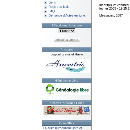
Liens
Inscrit(e) le: vendredi
Registres Italie
février 2005 - 19:25:2
FAQ
Messages: 2887
Demande d'Actes en ligne
Sélectionner la langue
choisir la langue
Ancestris
Logiciel gratuit et illimité
Généalogie Libre
Archives Publiques Libres
OpenOffice
La suite bureautique libre et