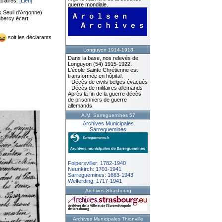
claires:
[Lien]
guerre mondiale.
 Seuil d'Argonne)
ubercy écart
soit les déclarants
Longuyon 1914-1918
Dans la base, nos relevés de
Longuyon (54) 1915-1922.
L'école Sainte Chrétienne est
transformée en hôpital.
- Décès de civils belges évacués
- Décès de militaires allemands
Après la fin de la guerre décès
de prisonniers de guerre
allemands.
A.M. Sarreguemines 57
Archives Municipales
Sarreguemines
Folpersviller: 1782-1940
Neunkirch: 1701-1941
Sarreguemines: 1663-1943
Welferding: 1717-1941
Archives Strasbourg
Archives Municipales Thionville