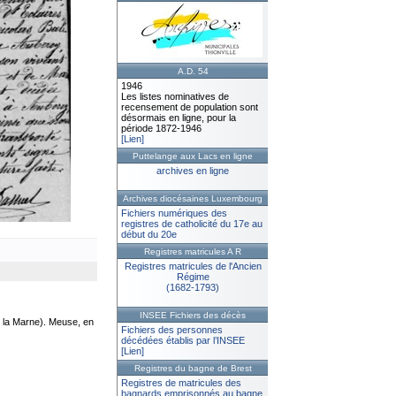
A.D. 54
1946
Les listes nominatives de
recensement de population sont
désormais en ligne, pour la
période 1872-1946
[Lien]
Puttelange aux Lacs en ligne
archives en ligne
Archives diocésaines Luxembourg
Fichiers numériques des
registres de catholicité du 17e au
début du 20e
Registres matricules A R
Registres matricules de l'Ancien
Régime
(1682-1793)
INSEE Fichiers des décès
 la Marne). Meuse, en
Fichiers des personnes
décédées établis par l’INSEE
[Lien]
Registres du bagne de Brest
Registres de matricules des
bagnards emprisonnés au bagne