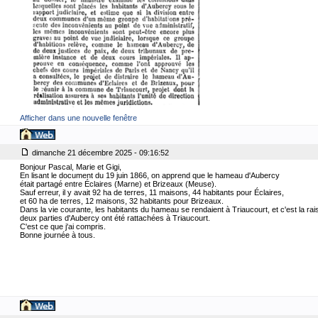
Afficher dans une nouvelle fenêtre
dimanche 21 décembre 2025 - 09:16:52
Bonjour Pascal, Marie et Gigi,
En lisant le document du 19 juin 1866, on apprend que le hameau d'Aubercy
était partagé entre Éclaires (Marne) et Brizeaux (Meuse).
Sauf erreur, il y avait 92 ha de terres, 11 maisons, 44 habitants pour Éclaires,
et 60 ha de terres, 12 maisons, 32 habitants pour Brizeaux.
Dans la vie courante, les habitants du hameau se rendaient à Triaucourt, et c'est la rai
deux parties d'Aubercy ont été rattachées à Triaucourt.
C'est ce que j'ai compris.
Bonne journée à tous.