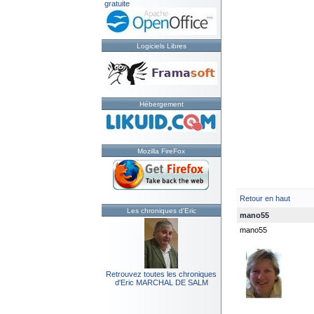
gratuite
Logiciels Libres
Hébergement
Mozilla FireFox
Retour en haut
Les chroniques d'Eric
mano55
mano55
Retrouvez toutes les chroniques
d'Eric MARCHAL DE SALM