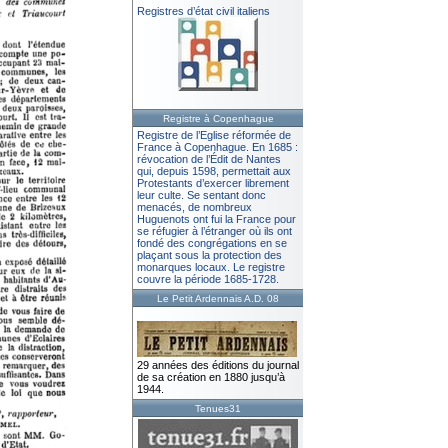
Registres d’état civil italiens
Registre à Copenhague
Registre de l’Eglise réformée de
France à Copenhague. En 1685 :
révocation de l’Édit de Nantes
qui, depuis 1598, permettait aux
Protestants d’exercer librement
leur culte. Se sentant donc
menacés, de nombreux
Huguenots ont fui la France pour
se réfugier à l’étranger où ils ont
fondé des congrégations en se
plaçant sous la protection des
monarques locaux. Le registre
couvre la période 1685-1728.
Le Petit Ardennais A.D. 08
29 années des éditions du journal
de sa création en 1880 jusqu’à
1944.
Tenues31