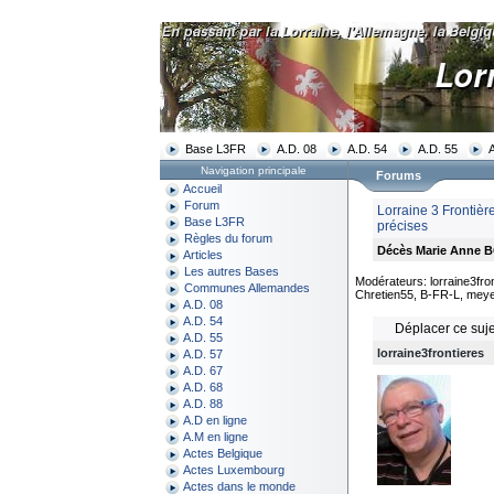
Base L3FR
A.D. 08
A.D. 54
A.D. 55
Navigation principale
Forums
Accueil
Forum
Lorraine 3 Frontiè
Base L3FR
précises
Règles du forum
Décès Marie Anne 
Articles
Les autres Bases
Modérateurs: lorraine3fro
Communes Allemandes
Chretien55, B-FR-L, meye
A.D. 08
A.D. 54
Déplacer ce suje
A.D. 55
lorraine3frontieres
A.D. 57
A.D. 67
A.D. 68
A.D. 88
A.D en ligne
A.M en ligne
Actes Belgique
Actes Luxembourg
Actes dans le monde