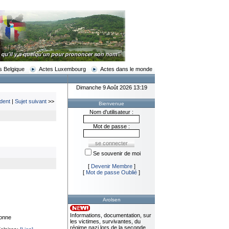
s Belgique
Actes Luxembourg
Actes dans le monde
Dimanche 9 Août 2026 13:19
dent
|
Sujet suivant
>>
Bienvenue
Nom d'utilisateur :
Mot de passe :
Se souvenir de moi
[
Devenir Membre
]
[
Mot de passe Oublié
]
Arolsen
Informations, documentation, sur
gonne
les victimes, survivantes, du
régime nazi lors de la seconde