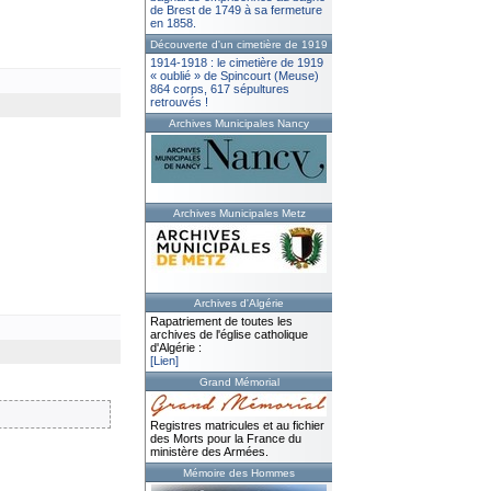
de Brest de 1749 à sa fermeture
en 1858.
Découverte d'un cimetière de 1919
1914-1918 : le cimetière de 1919
« oublié » de Spincourt (Meuse)
864 corps, 617 sépultures
retrouvés !
Archives Municipales Nancy
Archives Municipales Metz
Archives d'Algérie
Rapatriement de toutes les
archives de l'église catholique
d'Algérie :
[Lien]
Grand Mémorial
Registres matricules et au fichier
des Morts pour la France du
ministère des Armées.
Mémoire des Hommes