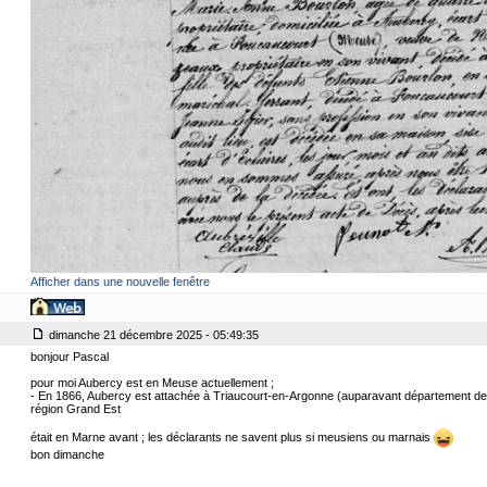
Afficher dans une nouvelle fenêtre
dimanche 21 décembre 2025 - 05:49:35
bonjour Pascal
pour moi Aubercy est en Meuse actuellement ;
- En 1866, Aubercy est attachée à Triaucourt-en-Argonne (auparavant département de
région Grand Est
était en Marne avant ; les déclarants ne savent plus si meusiens ou marnais
bon dimanche