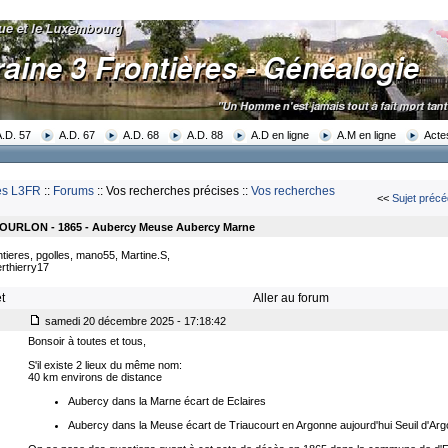
A.D. 57
A.D. 67
A.D. 68
A.D. 88
A.D en ligne
A.M en ligne
Acte
res L3FR
::
Forums
:: Vos recherches précises ::
Vos recherches
<<
Sujet précé
BOURLON - 1865 - Aubercy Meuse Aubercy Marne
ntieres, pgolles, mano55, Martine.S,
rthierry17
t
Aller au forum
samedi 20 décembre 2025 - 17:18:42
Bonsoir à toutes et tous,
S'il existe 2 lieux du même nom:
40 km environs de distance
Aubercy dans la Marne écart de Eclaires
Aubercy dans la Meuse écart de Triaucourt en Argonne aujourd'hui Seuil d'Ar