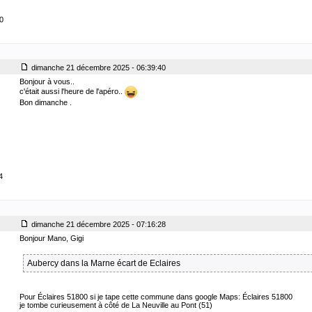
10
dimanche 21 décembre 2025 - 06:39:40
Bonjour à vous..
c'était aussi l'heure de l'apéro..
Bon dimanche .
4
dimanche 21 décembre 2025 - 07:16:28
Bonjour Mano, Gigi
Aubercy dans la Marne écart de Eclaires
Pour Éclaires 51800 si je tape cette commune dans google Maps: Éclaires 51800
je tombe curieusement à côté de La Neuville au Pont (51)