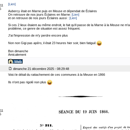
[Lien]
 11
5
Aubercy était en Marne puis en Meuse et dépendait de Éclaires
On retrouve de nos jours Éclaires en Marne:
[Lien]
et on retrouve de nos jours Éclaires aussi :
[Lien]
Si ces 2 lieux étaient au même endroit, le fait qu'il passe de la Marne à la Meuse ne m'
problème, ce genre de situation est assez fréquent.
J'ai l'impression de m'y perdre encore plus
Non non Gigi pas apéro, il était 23 heures hier soir, bien fatigué
Bon dimanche
Amicalement
dimanche 21 décembre 2025 - 08:29:48
Voici le détail du rattachement de ces communes à la Meuse en 1866
Ils n'ont pas rigolé non plus
 11
5