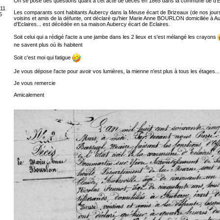
On se pose des questions quant à cet acte de décès en 1865 dans la commune de d'E
 11
Les comparants sont habitants Aubercy dans la Meuse écart de Brizeaux (de nos jours
5
voisins et amis de la défunte, ont déclaré qu'hier Marie Anne BOURLON domiciliée à A
d'Eclaires... est décédée en sa maison Aubercy écart de Eclaires.
Soit celui qui a rédigé l'acte a une jambe dans les 2 lieux et s'est mélangé les crayons
ne savent plus où ils habitent
Soit c'est moi qui fatigue
Je vous dépose l'acte pour avoir vos lumières, la mienne n'est plus à tous les étages...
Je vous remercie
Amicalement