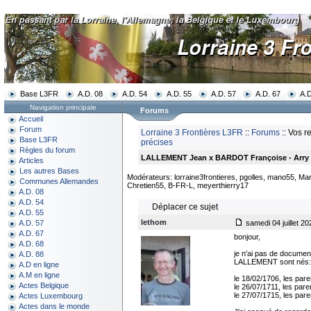
Base L3FR
A.D. 08
A.D. 54
A.D. 55
A.D. 57
A.D. 67
A.D
Navigation principale
Forums
Accueil
Forum
Lorraine 3 Frontières L3FR
::
Forums
:: Vos r
Base L3FR
précises
Règles du forum
LALLEMENT Jean x BARDOT Françoise - Arry 
Articles
Les autres Bases
Modérateurs: lorraine3frontieres, pgolles, mano55, Mar
Communes Allemandes
Chretien55, B-FR-L, meyerthierry17
A.D. 08
A.D. 54
Déplacer ce sujet
A.D. 55
lethom
samedi 04 juillet 20
A.D. 57
A.D. 67
bonjour,
A.D. 68
je n'ai pas de document
A.D. 88
LALLEMENT sont nés:
A.D en ligne
A.M en ligne
le 18/02/1706, les pa
Actes Belgique
le 26/07/1711, les pa
le 27/07/1715, les pa
Actes Luxembourg
Actes dans le monde