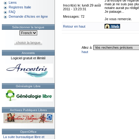
J'ai essayé de regarde
Liens
mais je ne suis pas pl
Inscrit(e) le: lundi 29 août
Registres Italie
notaire aurait pu rédig
2011 - 13:23:31
Je patauge...
FAQ
Messages: 72
Demande d'Actes en ligne
Je vous remercie.
Retour en haut
Sélectionner la langue
choisir la langue
Allez à:
haut
Ancestris
Logiciel gratuit et illimité
Généalogie Libre
Archives Publiques Libres
OpenOffice
La suite bureautique libre et