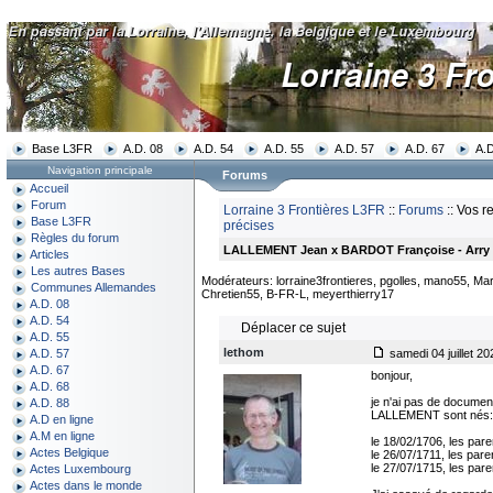
Base L3FR
A.D. 08
A.D. 54
A.D. 55
A.D. 57
A.D. 67
A.D
Navigation principale
Forums
Accueil
Forum
Lorraine 3 Frontières L3FR
::
Forums
:: Vos r
Base L3FR
précises
Règles du forum
LALLEMENT Jean x BARDOT Françoise - Arry 
Articles
Les autres Bases
Modérateurs: lorraine3frontieres, pgolles, mano55, Mar
Communes Allemandes
Chretien55, B-FR-L, meyerthierry17
A.D. 08
A.D. 54
Déplacer ce sujet
A.D. 55
lethom
samedi 04 juillet 20
A.D. 57
A.D. 67
bonjour,
A.D. 68
je n'ai pas de document
A.D. 88
LALLEMENT sont nés:
A.D en ligne
A.M en ligne
le 18/02/1706, les pa
Actes Belgique
le 26/07/1711, les pa
le 27/07/1715, les pa
Actes Luxembourg
Actes dans le monde