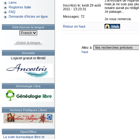
J'ai essayé de regarde
Liens
mais je ne suis pas pl
Inscrit(e) le: lundi 29 août
Registres Italie
notaire aurait pu rédig
2011 - 13:23:31
Je patauge...
FAQ
Messages: 72
Demande d'Actes en ligne
Je vous remercie.
Retour en haut
Sélectionner la langue
choisir la langue
Allez à:
haut
Ancestris
Logiciel gratuit et illimité
Généalogie Libre
Archives Publiques Libres
OpenOffice
La suite bureautique libre et