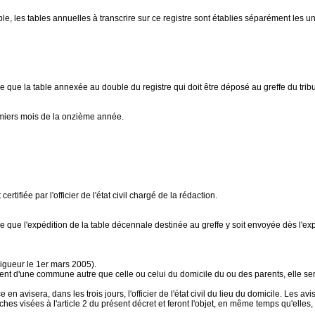
le, les tables annuelles à transcrire sur ce registre sont établies séparément les un
e que la table annexée au double du registre qui doit être déposé au greffe du tri
remiers mois de la onzième année.
fiée par l'officier de l'état civil chargé de la rédaction.
que l'expédition de la table décennale destinée au greffe y soit envoyée dès l'expir
igueur le 1er mars 2005).
 d'une commune autre que celle ou celui du domicile du ou des parents, elle sera
nce en avisera, dans les trois jours, l'officier de l'état civil du lieu du domicile. Les
iches visées à l'article 2 du présent décret et feront l'objet, en même temps qu'elle