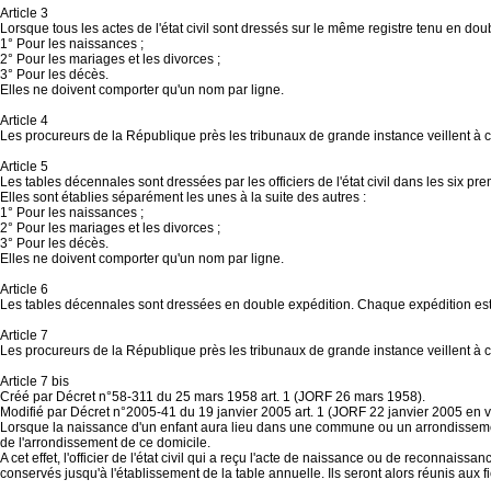
Article 3
Lorsque tous les actes de l'état civil sont dressés sur le même registre tenu en doub
1° Pour les naissances ;
2° Pour les mariages et les divorces ;
3° Pour les décès.
Elles ne doivent comporter qu'un nom par ligne.
Article 4
Les procureurs de la République près les tribunaux de grande instance veillent à c
Article 5
Les tables décennales sont dressées par les officiers de l'état civil dans les six p
Elles sont établies séparément les unes à la suite des autres :
1° Pour les naissances ;
2° Pour les mariages et les divorces ;
3° Pour les décès.
Elles ne doivent comporter qu'un nom par ligne.
Article 6
Les tables décennales sont dressées en double expédition. Chaque expédition est certi
Article 7
Les procureurs de la République près les tribunaux de grande instance veillent à ce 
Article 7 bis
Créé par Décret n°58-311 du 25 mars 1958 art. 1 (JORF 26 mars 1958).
Modifié par Décret n°2005-41 du 19 janvier 2005 art. 1 (JORF 22 janvier 2005 en v
Lorsque la naissance d'un enfant aura lieu dans une commune ou un arrondissement
de l'arrondissement de ce domicile.
A cet effet, l'officier de l'état civil qui a reçu l'acte de naissance ou de reconnaissa
conservés jusqu'à l'établissement de la table annuelle. Ils seront alors réunis aux f