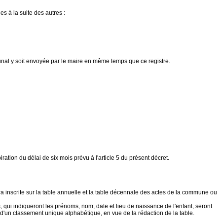
es à la suite des autres :
bunal y soit envoyée par le maire en même temps que ce registre.
ation du délai de six mois prévu à l'article 5 du présent décret.
 inscrite sur la table annuelle et la table décennale des actes de la commune ou
 avis, qui indiqueront les prénoms, nom, date et lieu de naissance de l'enfant, seront
s, d'un classement unique alphabétique, en vue de la rédaction de la table.