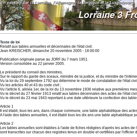
Texte de loi
Relatif aux tables annuelles et décennales de l'état civil.
Jean KREISCHER, dimanche 20 novembre 2005 - 18:00:00
Publication originale parue au JORF du 7 mars 1951.
Version consolidée au 22 janvier 2005.
Le président du conseil des ministres,
Sur le rapport du garde des sceaux, ministre de la justice, et du ministre de l'intérie
Vu la loi du 29 septembre 1792 qui détermine le mode de constatation de l'état civil
Vu les articles 40 et 43 du code civil ;
Vu l'article 6, alinéa 1er, de la loi du 13 novembre 1936 relative aux premières 
Vu le décret du 27 février 1913 relatif aux tables décennales des actes de l'état civil
Vu le décret du 23 mai 1943 reportant à une date ultérieure la confection des tables
Article 1
Il est établi, tous les ans, dans chaque commune, une table alphabétique des actes d
A l'aide des tables annuelles, il est établi tous les dix ans une table alphabétiq
Article 2
Les tables annuelles sont établies à l'aide de fiches rédigées d'après les actes de l'é
sont transcrites sur chacun des registres tenus en double et certifiées par l'officier d