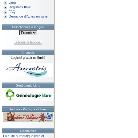
Liens
Registres Italie
FAQ
Demande d'Actes en ligne
Sélectionner la langue
choisir la langue
Ancestris
Logiciel gratuit et illimité
Généalogie Libre
Archives Publiques Libres
OpenOffice
La suite bureautique libre et