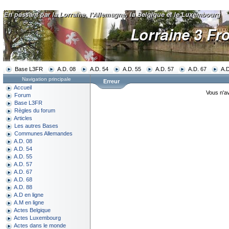
Base L3FR
A.D. 08
A.D. 54
A.D. 55
A.D. 57
A.D. 67
A.D
Navigation principale
Erreur
Accueil
Vous n'av
Forum
Base L3FR
Règles du forum
Articles
Les autres Bases
Communes Allemandes
A.D. 08
A.D. 54
A.D. 55
A.D. 57
A.D. 67
A.D. 68
A.D. 88
A.D en ligne
A.M en ligne
Actes Belgique
Actes Luxembourg
Actes dans le monde