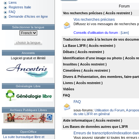
Liens
Forum
Registres Italie
FAQ
Vos recherches précises ( Accès restreint )
Demande d'Actes en ligne
Vos recherches précises
Diffusez ici vos messages de recherches p
Sélectionner la langue
Conseils d'utilisation du forum :
[Lien]
Traduction ou aide à la lecture de vos documen
choisir la langue
La Base L3FR ( Accès restreint )
Débats ( Accès restreint )
Ancestris
Logiciel gratuit et illimité
Identification d'une image ou photo ( Accès res
Insolites ( Accès restreint )
Cimetières ( Accès restreint )
Divers & Présentation, des membres, faire-part .
Livres ( Accès restreint )
Généalogie Libre
Vidéos
FAQ
FAQ
Archives Publiques Libres
sous-forums:
Utilisation du Forum
,
A propo
du site L3FR en général
Aide informatique ( Accès restreint )
Les Bases de données autres que L3FR
OpenOffice
Erreurs de transcription/indexation d
La suite bureautique libre et
Vous pouvez signaler ici toutes les erreur