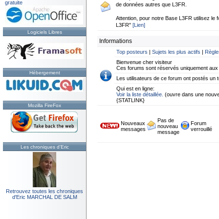
gratuite
de données autres que L3FR.
Attention, pour notre Base L3FR utilisez le 
L3FR"
[Lien]
Logiciels Libres
Informations
Top posteurs
|
Sujets les plus actifs
|
Règle
Bienvenue cher visiteur
Ces forums sont réservés uniquement aux 
Hébergement
Les utilisateurs de ce forum ont postés un
Qui est en ligne:
Voir la liste détaillée.
(ouvre dans une nouvel
{STATLINK}
Mozilla FireFox
Pas de
Nouveaux
Forum
nouveau
messages
verrouillé
message
Les chroniques d'Eric
Retrouvez toutes les chroniques
d'Eric MARCHAL DE SALM