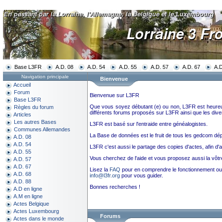
Base L3FR
A.D. 08
A.D. 54
A.D. 55
A.D. 57
A.D. 67
A.D
Navigation principale
Bienvenue
Accueil
Forum
Bienvenue sur L3FR
Base L3FR
Que vous soyez débutant (e) ou non, L3FR est heureu
Règles du forum
différents forums proposés sur L3FR ainsi que les div
Articles
Les autres Bases
L3FR est basé sur l'entraide entre généalogistes.
Communes Allemandes
La Base de données est le fruit de tous les gedcom dé
A.D. 08
A.D. 54
L3FR c'est aussi le partage des copies d'actes, afin d
A.D. 55
Vous cherchez de l'aide et vous proposez aussi la vôt
A.D. 57
A.D. 67
Lisez la
FAQ
pour en comprendre le fonctionnement o
A.D. 68
info@l3fr.org
pour vous guider.
A.D. 88
Bonnes recherches !
A.D en ligne
A.M en ligne
Actes Belgique
Actes Luxembourg
Forums
Actes dans le monde