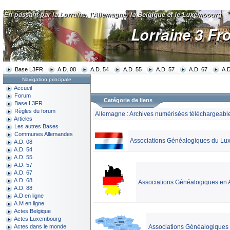
Base L3FR
A.D. 08
A.D. 54
A.D. 55
A.D. 57
A.D. 67
A.D
Navigation principale
Accueil
Forum
Catégorie de liens
Base L3FR
Règles du forum
Allemagne : Archives numérisées téléchargeable
Articles
Les autres Bases
Communes Allemandes
Associations Généalogiques du L
A.D. 08
A.D. 54
A.D. 55
A.D. 57
A.D. 67
A.D. 68
Associations Généalogiques en
A.D. 88
A.D en ligne
A.M en ligne
Actes Belgique
Actes Luxembourg
Associations Généalogiques
Actes dans le monde