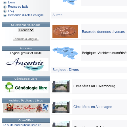
Liens
Registres Italie
FAQ
Autres
Demande d'Actes en ligne
Sélectionner la langue
Bases de données diverses
choisir la langue
Ancestris
Belgique : Archives numérisé
Logiciel gratuit et illimité
Belgique : Divers
Généalogie Libre
Cimetières au Luxembourg
Archives Publiques Libres
Cimetières en Allemagne
OpenOffice
La suite bureautique libre et